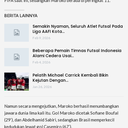
FIFA saat ini, sedangkan Maroko berada di peringkat 11.
BERITA LAINNYA
Semakin Nyaman, Seluruh Atlet Futsal Pada
Liga AAFI Kota…
Feb 9, 2026
Beberapa Pemain Timnas Futsal Indonesia
Alami Cedera Usai…
Feb 4, 2026
Pelatih Michael Carrick Kembali Bikin
Kejutan Dengan…
Jan 26, 2026
Namun secara mengejutkan, Maroko berhasil menumbangkan
jawara dunia lima kali itu. Gol Maroko dicetak Sofiane Boufal
(29’), dan Abdelhamid Sabiri, sedangkan Brasil memperkecil
kedudukan lewat gol Casemiro (67’).