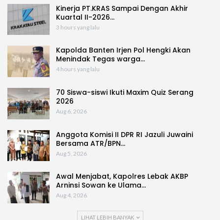
Kinerja PT.KRAS Sampai Dengan Akhir
Kuartal II-2026…
3 hours yang lalu
Kapolda Banten Irjen Pol Hengki Akan
Menindak Tegas warga…
4 hours yang lalu
70 Siswa-siswi Ikuti Maxim Quiz Serang
2026
Aug 6, 2026
Anggota Komisi II DPR RI Jazuli Juwaini
Bersama ATR/BPN…
Aug 5, 2026
Awal Menjabat, Kapolres Lebak AKBP
Arninsi Sowan ke Ulama…
Aug 4, 2026
LIHAT LEBIH BANYAK