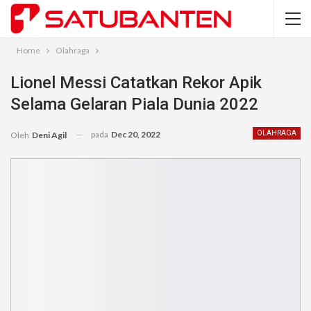
Home
Olahraga
Lionel Messi Catatkan Rekor Apik
Selama Gelaran Piala Dunia 2022
pada
Dec 20, 2022
OLAHRAGA
Oleh
Deni Agil