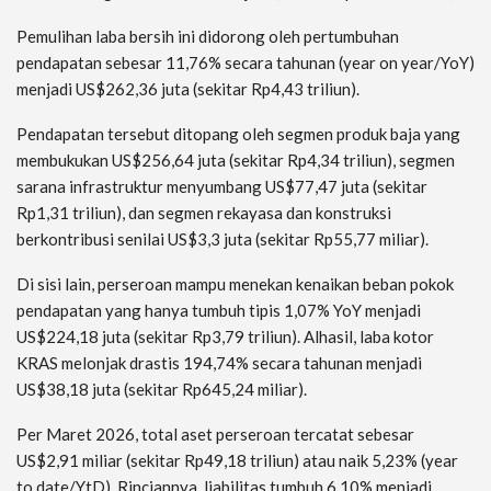
Pemulihan laba bersih ini didorong oleh pertumbuhan
pendapatan sebesar 11,76% secara tahunan (year on year/YoY)
menjadi US$262,36 juta (sekitar Rp4,43 triliun).
Pendapatan tersebut ditopang oleh segmen produk baja yang
membukukan US$256,64 juta (sekitar Rp4,34 triliun), segmen
sarana infrastruktur menyumbang US$77,47 juta (sekitar
Rp1,31 triliun), dan segmen rekayasa dan konstruksi
berkontribusi senilai US$3,3 juta (sekitar Rp55,77 miliar).
Di sisi lain, perseroan mampu menekan kenaikan beban pokok
pendapatan yang hanya tumbuh tipis 1,07% YoY menjadi
US$224,18 juta (sekitar Rp3,79 triliun). Alhasil, laba kotor
KRAS melonjak drastis 194,74% secara tahunan menjadi
US$38,18 juta (sekitar Rp645,24 miliar).
Per Maret 2026, total aset perseroan tercatat sebesar
US$2,91 miliar (sekitar Rp49,18 triliun) atau naik 5,23% (year
to date/YtD). Rinciannya, liabilitas tumbuh 6,10% menjadi