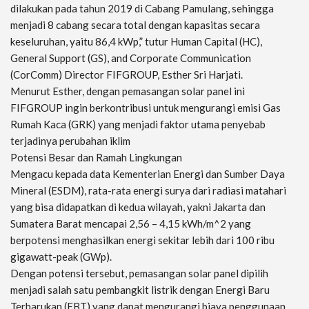
dilakukan pada tahun 2019 di Cabang Pamulang, sehingga
menjadi 8 cabang secara total dengan kapasitas secara
keseluruhan, yaitu 86,4 kWp,” tutur Human Capital (HC),
General Support (GS), and Corporate Communication
(CorComm) Director FIFGROUP, Esther Sri Harjati.
Menurut Esther, dengan pemasangan solar panel ini
FIFGROUP ingin berkontribusi untuk mengurangi emisi Gas
Rumah Kaca (GRK) yang menjadi faktor utama penyebab
terjadinya perubahan iklim
Potensi Besar dan Ramah Lingkungan
Mengacu kepada data Kementerian Energi dan Sumber Daya
Mineral (ESDM), rata-rata energi surya dari radiasi matahari
yang bisa didapatkan di kedua wilayah, yakni Jakarta dan
Sumatera Barat mencapai 2,56 – 4,15 kWh/m^2 yang
berpotensi menghasilkan energi sekitar lebih dari 100 ribu
gigawatt-peak (GWp).
Dengan potensi tersebut, pemasangan solar panel dipilih
menjadi salah satu pembangkit listrik dengan Energi Baru
Terbarukan (EBT) yang dapat mengurangi biaya penggunaan