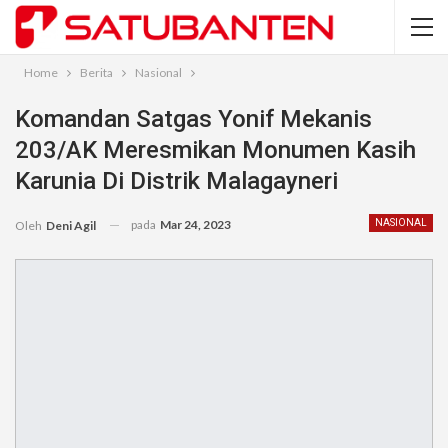
Home
Berita
Nasional
Komandan Satgas Yonif Mekanis
203/AK Meresmikan Monumen Kasih
Karunia Di Distrik Malagayneri
pada
Mar 24, 2023
NASIONAL
Oleh
Deni Agil