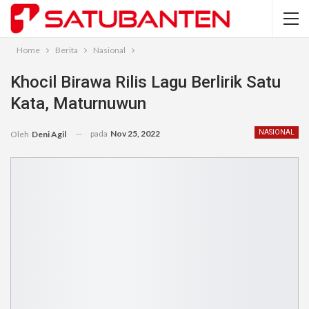
Home
Berita
Nasional
Khocil Birawa Rilis Lagu Berlirik Satu
Kata, Maturnuwun
pada
Nov 25, 2022
NASIONAL
Oleh
Deni Agil