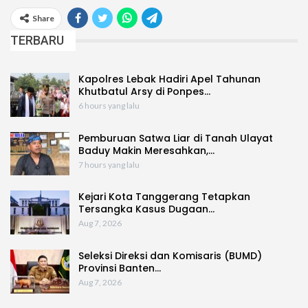
Share
TERBARU
Kapolres Lebak Hadiri Apel Tahunan
Khutbatul Arsy di Ponpes…
6 hours yang lalu
Pemburuan Satwa Liar di Tanah Ulayat
Baduy Makin Meresahkan,…
7 hours yang lalu
Kejari Kota Tanggerang Tetapkan
Tersangka Kasus Dugaan…
Aug 7, 2026
Seleksi Direksi dan Komisaris (BUMD)
Provinsi Banten…
Aug 7, 2026