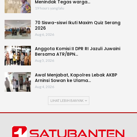
Menindak Tegas warga…
19 hours yang lalu
70 Siswa-siswi Ikuti Maxim Quiz Serang
2026
Aug 6, 2026
Anggota Komisi II DPR RI Jazuli Juwaini
Bersama ATR/BPN…
Aug 5, 2026
Awal Menjabat, Kapolres Lebak AKBP
Arninsi Sowan ke Ulama…
Aug 4, 2026
LIHAT LEBIH BANYAK