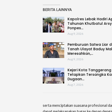
BERITA LAINNYA
Kapolres Lebak Hadiri A
Tahunan Khutbatul Arsy
Ponpes…
Aug 9, 2026
Pemburuan Satwa Liar d
Tanah Ulayat Baduy Ma
Meresahkan,…
Aug 9, 2026
Kejari Kota Tanggerang
Tetapkan Tersangka Ka
Dugaan…
Aug 7, 2026
serta menciptakan suasana profesional d
dapat melaksanakan tugas ke depan dengan