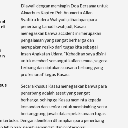
Diawali dengan memimpin Doa Bersama untuk
Almarhum Kapten Pnb Anumerta Allan
Syafitra Indera Wahyudi, dihadapan para
pel
penerbang Lanud Iswahjudi, Kasau
 di
menegaskan bahwa accident ini merupakan
pengalaman yang sangat berharga dan
merupakan resiko dari tugas kita sebagai
i
insan Angkatan Udara. “Kehadiran saya disini
kin
untuk memberi semangat kalian semua, segera
terbang dan ciptakan suasana terbang yang
profesional” tegas Kasau.
sus
Secara khusus Kasau menegaskan bahwa para
penerbang adalah asset yang sangat
berharga, sehingga Kasau meminta kepada
komandan dan senior untuk membimbing serta
bertanggung jawab dalam pelaksanaan tugas
an terbuka. Dengan demikian diharapkan para penerbang
 lebih baik, penuh semangat, dan profesional.