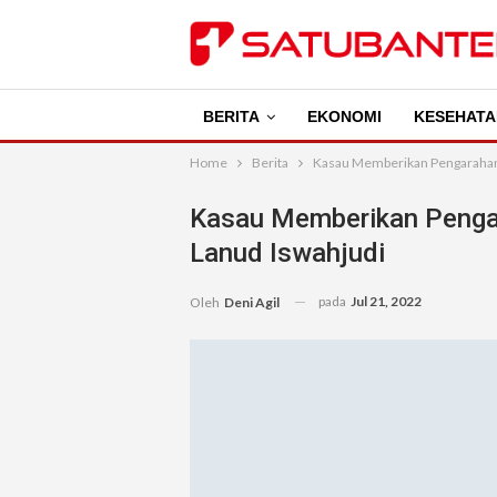
BERITA
EKONOMI
KESEHATA
Home
Berita
Kasau Memberikan Pengarahan 
Kasau Memberikan Penga
Lanud Iswahjudi
pada
Jul 21, 2022
Oleh
Deni Agil