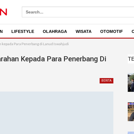
Search
for:
N
LIFESTYLE
OLAHRAGA
WISATA
OTOMOTIF
O
kepada Para Penerbang di Lanud Iswahjudi
rahan Kepada Para Penerbang Di
T
BERITA