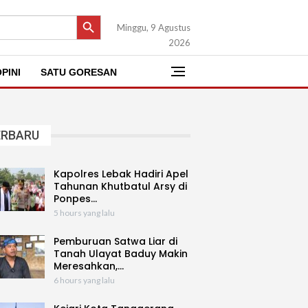
SEARCH BUTTON
Minggu, 9 Agustus
2026
PINI
SATU GORESAN
ERBARU
Kapolres Lebak Hadiri Apel
Tahunan Khutbatul Arsy di
Ponpes…
5 hours yang lalu
Pemburuan Satwa Liar di
Tanah Ulayat Baduy Makin
Meresahkan,…
6 hours yang lalu