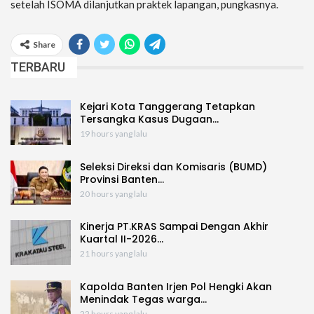
setelah ISOMA dilanjutkan praktek lapangan, pungkasnya.
Share
TERBARU
Kejari Kota Tanggerang Tetapkan
Tersangka Kasus Dugaan…
19 hours yang lalu
Seleksi Direksi dan Komisaris (BUMD)
Provinsi Banten…
20 hours yang lalu
Kinerja PT.KRAS Sampai Dengan Akhir
Kuartal II-2026…
21 hours yang lalu
Kapolda Banten Irjen Pol Hengki Akan
Menindak Tegas warga…
22 hours yang lalu