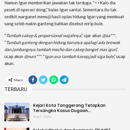
Namun Igun memberikan jawaban tak terduga. “<>Kalo dia
pesek di operasi dong,” balas Igun santai. Sementara itu tak
sedikit warganet memuji hasil oplas hidung Igun yang membuat
sang seleb makin ganteng bahkan disebut mirip bule.
“
Tambah cakep & proporsional wajahnya
,” ujar akun
@aa***
.
“
Tambah ganteng dengan hidung barunya apalagi ada brewok
dan jambangnya tambah macho dan cakep banget mas igun
,”
ucap akun
@nurs***
. “
Igun asa tambah kasep,jadi siga bule
,” ucap
akun.
Share
TERBARU
Kejari Kota Tanggerang Tetapkan
Tersangka Kasus Dugaan…
Aug 7, 2026