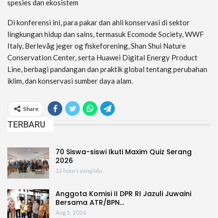
spesies dan ekosistem
Di konferensi ini, para pakar dan ahli konservasi di sektor
lingkungan hidup dan sains, termasuk Ecomode Society, WWF
Italy, Berlevåg jeger og fiskeforening, Shan Shui Nature
Conservation Center, serta Huawei Digital Energy Product
Line, berbagi pandangan dan praktik global tentang perubahan
iklim, dan konservasi sumber daya alam.
Share
TERBARU
70 Siswa-siswi Ikuti Maxim Quiz Serang
2026
12 hours yang lalu
Anggota Komisi II DPR RI Jazuli Juwaini
Bersama ATR/BPN…
Aug 5, 2026