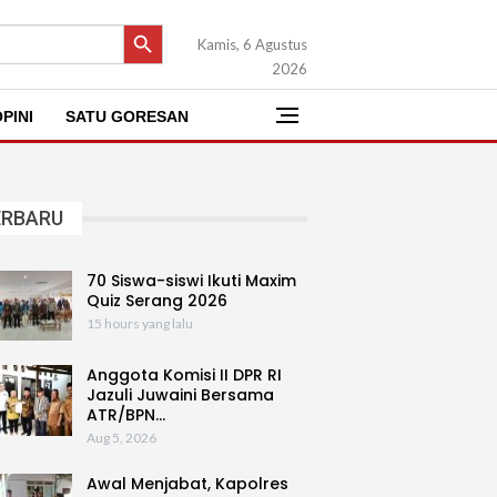
SEARCH BUTTON
Kamis, 6 Agustus
2026
PINI
SATU GORESAN
ERBARU
70 Siswa-siswi Ikuti Maxim
Quiz Serang 2026
15 hours yang lalu
Anggota Komisi II DPR RI
Jazuli Juwaini Bersama
ATR/BPN…
Aug 5, 2026
Awal Menjabat, Kapolres