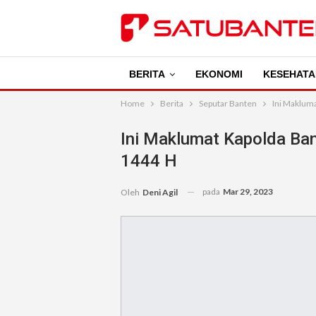
BERITA
EKONOMI
KESEHATA
Home
Berita
Seputar Banten
Ini Makluma
Ini Maklumat Kapolda Ban
1444 H
pada
Mar 29, 2023
Oleh
Deni Agil