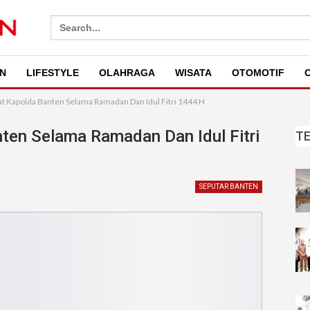
Search
for:
N
LIFESTYLE
OLAHRAGA
WISATA
OTOMOTIF
O
t Kapolda Banten Selama Ramadan Dan Idul Fitri 1444 H
ten Selama Ramadan Dan Idul Fitri
T
SEPUTAR BANTEN