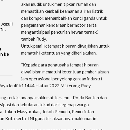
akan mudik untuk menitipkan rumah dan
memastikan kembali keamanan aliran listrik
dan kompor, menambahkan kunci ganda untuk
 Jazuli
pengamanan kendaraan bermotor serta
PN…
mengantisipasi pencurian hewan ternak,”
tambah Rudy.
Untuk pemilik tempat hiburan diwajibkan untuk
s
mematuhi ketentuan yang diberlakukan.
an ke
“Kepada para pengusaha tempat hiburan
diwajibkan mematuhi ketentuan pemberlakuan
jam operasional penyelenggaraan industri
aya Idulfitri 1444 H atau 2023 M,” terang Rudy.
ng terlaksananya maklumat tersebut. Polda Banten dan
sipasi dan kebulatan tekad dari segenap warga
a, Tokoh Masyarakat, Tokoh Pemuda, Pemerintah
n Kota serta TNI guna terlaksananya maklumat ini.