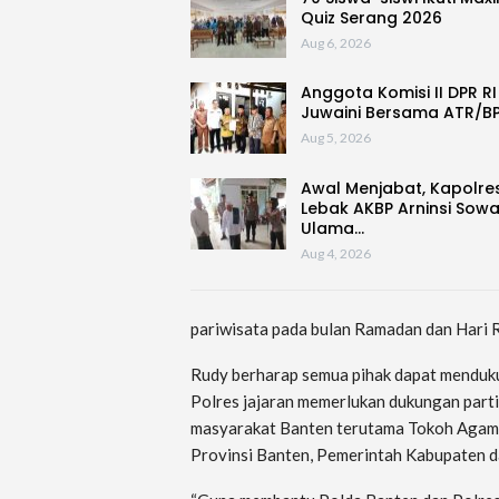
Quiz Serang 2026
Aug 6, 2026
Anggota Komisi II DPR RI
Juwaini Bersama ATR/B
Aug 5, 2026
Awal Menjabat, Kapolre
Lebak AKBP Arninsi Sow
Ulama…
Aug 4, 2026
pariwisata pada bulan Ramadan dan Hari R
Rudy berharap semua pihak dapat menduku
Polres jajaran memerlukan dukungan parti
masyarakat Banten terutama Tokoh Agam
Provinsi Banten, Pemerintah Kabupaten da