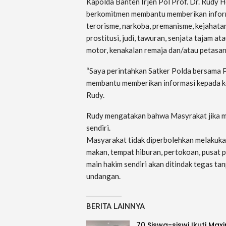
Kapolda Banten Irjen Pol Prof. Dr. Rudy 
berkomitmen membantu memberikan inform
terorisme, narkoba, premanisme, kejahatan 
prostitusi, judi, tawuran, senjata tajam at
motor, kenakalan remaja dan/atau petasan
“Saya perintahkan Satker Polda bersama P
membantu memberikan informasi kepada kep
Rudy.
Rudy mengatakan bahwa Masyrakat jika m
sendiri.
Masyarakat tidak diperbolehkan melakuka
makan, tempat hiburan, pertokoan, pusat p
main hakim sendiri akan ditindak tegas t
undangan.
BERITA LAINNYA
70 Siswa-siswi Ikuti Max