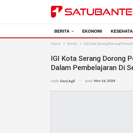
BERITA
EKONOMI
KESEHATA
Home
Berita
IGI Kota Serang Dorong Pemanf
IGI Kota Serang Dorong 
Dalam Pembelajaran Di S
pada
Nov 16, 2024
Oleh
Deni Agil