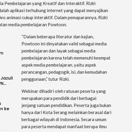
Pembelajaran yang Kreatif dan Interaktif. Rizki
lah aplikasi terhubung internet yang dapat menyajikan
deo animasi cukup interaktif. Dalam pemaparannya, Rizki
atan media pembelajaran Powtoon.
“Dalam beberapa literatur dan kajian,
Powtoon ini dinyatakan valid sebagai media
pembelajaran dan layak sebagai media
im
pembelajaran karena telah memenuhi keempat
aspek media pembelajaran, yaitu aspek
perancangan, pedagogik, isi, dan kemudahan
 Jazuli
penggunaan,” tutur Rizki.
PN…
Webinar dihadiri oleh ratusan peserta yang
merupakan para pendidik dari berbagai
s
jenjang satuan pendidikan. Peserta juga bukan
an ke
hanya dari Kota Serang melainkan berasal dari
berbagai wilayah di Indonesia. Secara umum
para peserta mendapat manfaat berupa ilmu