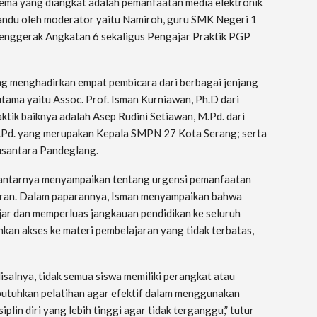
ema yang diangkat adalah pemanfaatan media elektronik
andu oleh moderator yaitu Namiroh, guru SMK Negeri 1
enggerak Angkatan 6 sekaligus Pengajar Praktik PGP
ng menghadirkan empat pembicara dari berbagai jenjang
utama yaitu Assoc. Prof. Isman Kurniawan, Ph.D dari
ktik baiknya adalah Asep Rudini Setiawan, M.Pd. dari
M.Pd. yang merupakan Kepala SMPN 27 Kota Serang; serta
usantara Pandeglang.
gantarnya menyampaikan tentang urgensi pemanfaatan
jaran. Dalam paparannya, Isman menyampaikan bahwa
jar dan memperluas jangkauan pendidikan ke seluruh
inkan akses ke materi pembelajaran yang tidak terbatas,
isalnya, tidak semua siswa memiliki perangkat atau
utuhkan pelatihan agar efektif dalam menggunakan
plin diri yang lebih tinggi agar tidak terganggu,” tutur