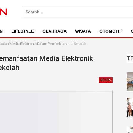
Search
for:
N
LIFESTYLE
OLAHRAGA
WISATA
OTOMOTIF
O
aatan Media Elektronik Dalam Pembelajaran di Sekolah
Pemanfaatan Media Elektronik
T
ekolah
BERITA