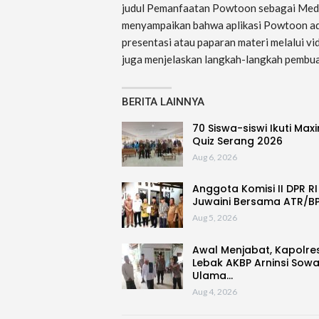
judul Pemanfaatan Powtoon sebagai Media 
menyampaikan bahwa aplikasi Powtoon ada
presentasi atau paparan materi melalui vi
juga menjelaskan langkah-langkah pembu
BERITA LAINNYA
70 Siswa-siswi Ikuti Max
Quiz Serang 2026
Aug 6, 2026
Anggota Komisi II DPR RI
Juwaini Bersama ATR/B
Aug 5, 2026
Awal Menjabat, Kapolre
Lebak AKBP Arninsi Sow
Ulama…
Aug 4, 2026