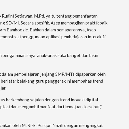
p Rudini Setiawan, M.Pd. yaitu tentang pemanfaatan
ang SD/MI. Secara spesifik, Asep membagikan praktik baik
orm Bamboozle. Bahkan dalam pemaparannya, Asep
emonstrasi penggunaan aplikasi pembelajaran interaktif
an pengalaman saya, anak-anak suka banget dan bikin
ik dalam pembelajaran jenjang SMP/MTs dipaparkan oleh
g berlatar belakang guru penggerak ini membahas trend
jar.
us berkembang sejalan dengan trend inovasi digital.
daptasi dan mengambil manfaat dari kemajuan tersebut,”
aikan oleh M. Rizki Purqon Nazili dengan mengangkat