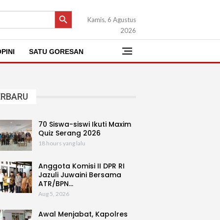
SEARCH BUTTON
Kamis, 6 Agustus
2026
PINI
SATU GORESAN
ERBARU
70 Siswa-siswi Ikuti Maxim
Quiz Serang 2026
18 hours yang lalu
Anggota Komisi II DPR RI
Jazuli Juwaini Bersama
ATR/BPN…
Aug 5, 2026
Awal Menjabat, Kapolres