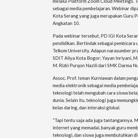
melalui Platform Zoom Cloud Meetings. T
sebagai media pembelajaran. Webinar dip
Kota Serang yang juga merupakan Guru P
Angkatan 10.
Pada webinar tersebut, PD IGI Kota Sera
pendidikan. Bertindak sebagai pembicara 
Telkom University. Adapun narasumber pra
SDIT Aliya Kota Bogor; Yayan Inriyani, 
M. Rizki Purqon Nazili dari SMK Darma N
Assoc. Prof. Isman Kurniawan dalam pen
media elektronik sebagai media pembela
teknologi telah mengubah cara siswa bela
dunia. Selain itu, teknologi juga memungk
kelas daring, dan interaksi global.
“Tapi tentu saja ada juga tantangannya. M
internet yang memadai, banyak guru memb
teknologi, dan siswa juga membutuhkan disi