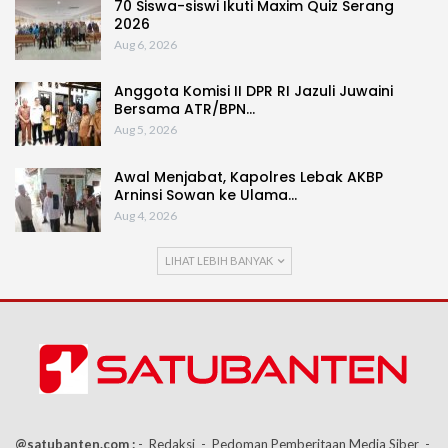
70 Siswa-siswi Ikuti Maxim Quiz Serang
2026
Aug 6, 2026
Anggota Komisi II DPR RI Jazuli Juwaini
Bersama ATR/BPN…
Aug 5, 2026
Awal Menjabat, Kapolres Lebak AKBP
Arninsi Sowan ke Ulama…
Aug 4, 2026
LIHAT LEBIH BANYAK
@satubanten.com :
- Redaksi
- Pedoman Pemberitaan Media Siber
-