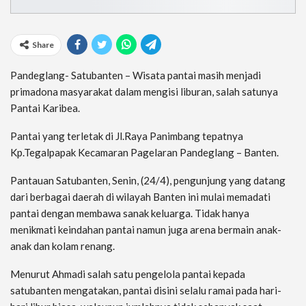
Share
Pandeglang- Satubanten – Wisata pantai masih menjadi
primadona masyarakat dalam mengisi liburan, salah satunya
Pantai Karibea.
Pantai yang terletak di Jl.Raya Panimbang tepatnya
Kp.Tegalpapak Kecamaran Pagelaran Pandeglang – Banten.
Pantauan Satubanten, Senin, (24/4), pengunjung yang datang
dari berbagai daerah di wilayah Banten ini mulai memadati
pantai dengan membawa sanak keluarga. Tidak hanya
menikmati keindahan pantai namun juga arena bermain anak-
anak dan kolam renang.
Menurut Ahmadi salah satu pengelola pantai kepada
satubanten mengatakan, pantai disini selalu ramai pada hari-