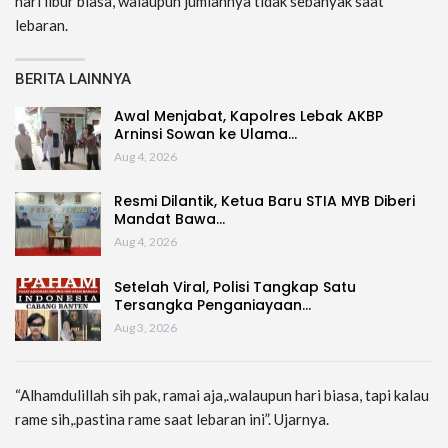
hari libur biasa, walaupun jumlahnya tidak sebanyak saat
lebaran.
BERITA LAINNYA
Awal Menjabat, Kapolres Lebak AKBP
Arninsi Sowan ke Ulama…
Aug 4, 2026
Resmi Dilantik, Ketua Baru STIA MYB Diberi
Mandat Bawa…
Aug 4, 2026
Setelah Viral, Polisi Tangkap Satu
Tersangka Penganiayaan…
Aug 3, 2026
“Alhamdulillah sih pak, ramai aja,.walaupun hari biasa, tapi kalau
rame sih,.pastina rame saat lebaran ini”. Ujarnya.