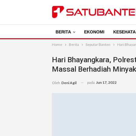
BERITA
EKONOMI
KESEHATA
Home
Berita
Seputar Banten
Hari Bhaya
Hari Bhayangkara, Polres
Massal Berhadiah Minyak
pada
Jun 17, 2022
Oleh
Deni Agil