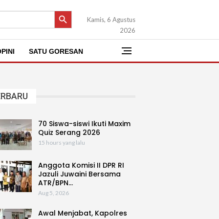
SEARCH BUTTON
Kamis, 6 Agustus
2026
PINI
SATU GORESAN
ERBARU
70 Siswa-siswi Ikuti Maxim
Quiz Serang 2026
15 hours yang lalu
Anggota Komisi II DPR RI
Jazuli Juwaini Bersama
ATR/BPN…
Aug 5, 2026
Awal Menjabat, Kapolres