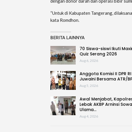
dengan donor darah dan operasi bibir sum
“Untuk di Kabupaten Tangerang, dilaksanak
kata Romdhon.
BERITA LAINNYA
70 Siswa-siswi Ikuti Max
Quiz Serang 2026
Aug 6, 2026
Anggota Komisi II DPR RI
Juwaini Bersama ATR/B
Aug 5, 2026
Awal Menjabat, Kapolre
Lebak AKBP Arninsi Sow
Ulama…
Aug 4, 2026