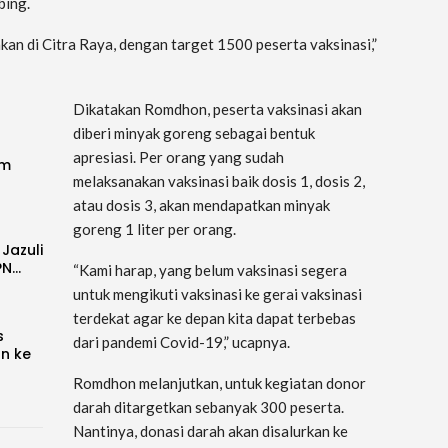
bing.
an di Citra Raya, dengan target 1500 peserta vaksinasi,”
Dikatakan Romdhon, peserta vaksinasi akan
diberi minyak goreng sebagai bentuk
apresiasi. Per orang yang sudah
im
melaksanakan vaksinasi baik dosis 1, dosis 2,
atau dosis 3, akan mendapatkan minyak
goreng 1 liter per orang.
 Jazuli
PN…
“Kami harap, yang belum vaksinasi segera
untuk mengikuti vaksinasi ke gerai vaksinasi
terdekat agar ke depan kita dapat terbebas
s
dari pandemi Covid-19,” ucapnya.
an ke
Romdhon melanjutkan, untuk kegiatan donor
darah ditargetkan sebanyak 300 peserta.
Nantinya, donasi darah akan disalurkan ke