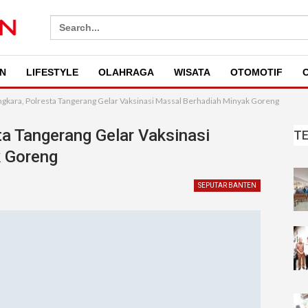
Search
for:
N
LIFESTYLE
OLAHRAGA
WISATA
OTOMOTIF
O
ngkara, Polresta Tangerang Gelar Vaksinasi Massal Berhadiah Minyak Goreng
ta Tangerang Gelar Vaksinasi
T
 Goreng
SEPUTAR BANTEN