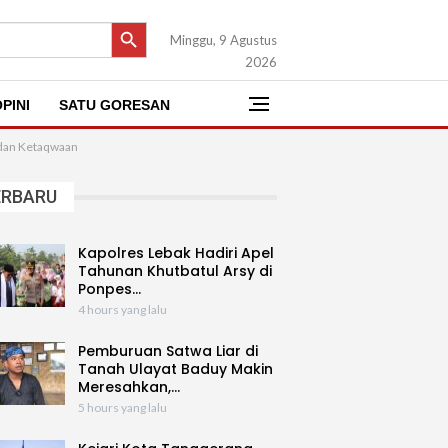
SEARCH BUTTON
Minggu, 9 Agustus
2026
PINI
SATU GORESAN
 dan Ketaqwaan
ERBARU
Kapolres Lebak Hadiri Apel
Tahunan Khutbatul Arsy di
Ponpes…
4 hours yang lalu
Pemburuan Satwa Liar di
Tanah Ulayat Baduy Makin
Meresahkan,…
5 hours yang lalu