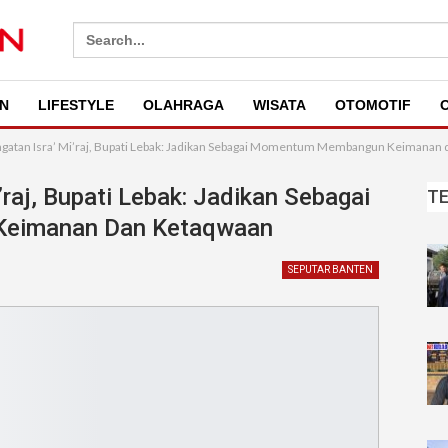
Search
for:
N
LIFESTYLE
OLAHRAGA
WISATA
OTOMOTIF
O
ingatan Isra’ Mi’raj, Bupati Lebak: Jadikan Sebagai Momentum Membangun Keimanan
’raj, Bupati Lebak: Jadikan Sebagai
T
eimanan Dan Ketaqwaan
SEPUTAR BANTEN