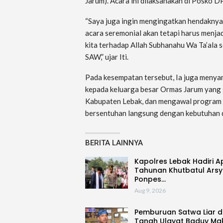
Jarum). Acara ini dilaksanakan di Posko 
“Saya juga ingin mengingatkan hendaknya p
acara seremonial akan tetapi harus men
kita terhadap Allah Subhanahu Wa Ta’ala
SAW,” ujar Iti.
Pada kesempatan tersebut, Ia juga menyam
kepada keluarga besar Ormas Jarum yang 
Kabupaten Lebak, dan mengawal program
bersentuhan langsung dengan kebutuhan 
BERITA LAINNYA
Kapolres Lebak Hadiri A
Tahunan Khutbatul Arsy
Ponpes…
Aug 9, 2026
Pemburuan Satwa Liar d
Tanah Ulayat Baduy Ma