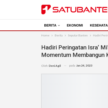
BERITA
EKONOMI
KESEHATA
Home
Berita
Seputar Banten
Hadiri Per
Hadiri Peringatan Isra’ Mi
Momentum Membangun K
pada
Jan 24, 2023
Oleh
Deni Agil