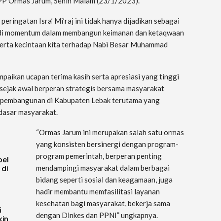
DPP Ormas Jarum, Senin Malam (23/1/2023).
eringatan Isra’ Mi’raj ini tidak hanya dijadikan sebagai
jadi momentum dalam membangun keimanan dan ketaqwaan
 serta kecintaan kita terhadap Nabi Besar Muhammad
paikan ucapan terima kasih serta apresiasi yang tinggi
sejak awal berperan strategis bersama masyarakat
 pembangunan di Kabupaten Lebak terutama yang
dasar masyarakat.
“Ormas Jarum ini merupakan salah satu ormas
yang konsisten bersinergi dengan program-
program pemerintah, berperan penting
pel
mendampingi masyarakat dalam berbagai
 di
bidang seperti sosial dan keagamaan, juga
hadir membantu memfasilitasi layanan
kesehatan bagi masyarakat, bekerja sama
i
dengan Dinkes dan PPNI” ungkapnya.
kin