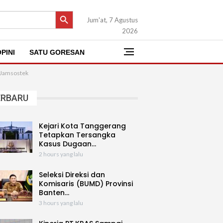
SEARCH BUTTON
Jum'at, 7 Agustus
2026
PINI
SATU GORESAN
 Jamsostek
ERBARU
Kejari Kota Tanggerang
Tetapkan Tersangka
Kasus Dugaan…
2 hours yang lalu
Seleksi Direksi dan
Komisaris (BUMD) Provinsi
Banten…
3 hours yang lalu