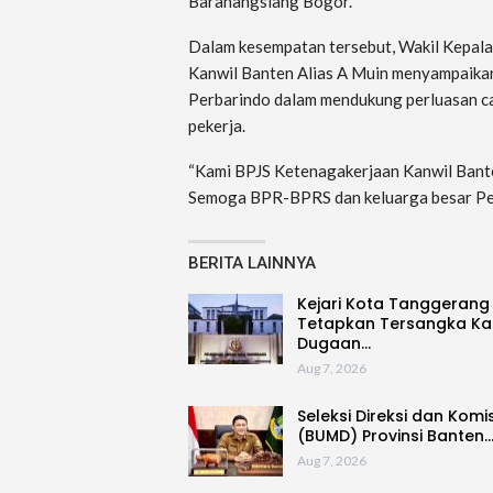
Baranangsiang Bogor.
Dalam kesempatan tersebut, Wakil Kepal
Kanwil Banten Alias A Muin menyampaikan 
Perbarindo dalam mendukung perluasan ca
pekerja.
“Kami BPJS Ketenagakerjaan Kanwil Ban
Semoga BPR-BPRS dan keluarga besar Perb
BERITA LAINNYA
Kejari Kota Tanggerang
Tetapkan Tersangka Ka
Dugaan…
Aug 7, 2026
Seleksi Direksi dan Komi
(BUMD) Provinsi Banten
Aug 7, 2026