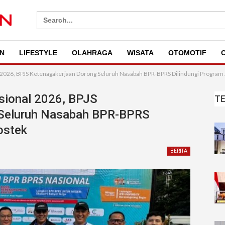
Search
for:
N
LIFESTYLE
OLAHRAGA
WISATA
OTOMOTIF
O
l 2026, BPJS Ketenagakerjaan Dorong Seluruh Nasabah BPR-BPRS Dilindungi Program
sional 2026, BPJS
T
 Seluruh Nasabah BPR-BPRS
ostek
BERITA