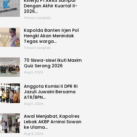
Kinerja PT.KRAS Sampai
Dengan Akhir Kuartal II-
2026…
4 hours yang lalu
Kapolda Banten Irjen Pol
Hengki Akan Menindak
Tegas warga…
5 hours yang lalu
70 Siswa-siswi Ikuti Maxim
Quiz Serang 2026
Aug 6, 2026
Anggota Komisi II DPR RI
Jazuli Juwaini Bersama
ATR/BPN…
Aug 5, 2026
Awal Menjabat, Kapolres
Lebak AKBP Arninsi Sowan
ke Ulama…
Aug 4, 2026