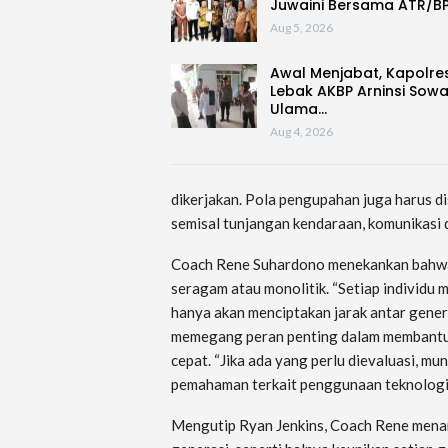
Juwaini Bersama ATR/B
Aug 5, 2026
Awal Menjabat, Kapolre
Lebak AKBP Arninsi Sow
Ulama…
Aug 4, 2026
dikerjakan. Pola pengupahan juga harus di
semisal tunjangan kendaraan, komunikasi d
Coach Rene Suhardono menekankan bahwa 
seragam atau monolitik. “Setiap individu m
hanya akan menciptakan jarak antar gener
memegang peran penting dalam membantu G
cepat. “Jika ada yang perlu dievaluasi, 
pemahaman terkait penggunaan teknologi 
Mengutip Ryan Jenkins, Coach Rene menam