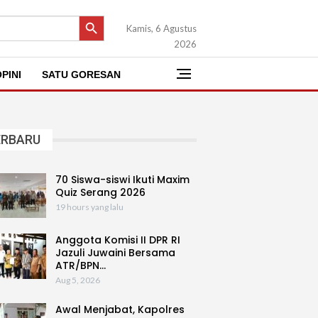
SEARCH BUTTON
Kamis, 6 Agustus
2026
PINI
SATU GORESAN
ERBARU
70 Siswa-siswi Ikuti Maxim
Quiz Serang 2026
19 hours yang lalu
Anggota Komisi II DPR RI
Jazuli Juwaini Bersama
ATR/BPN…
Aug 5, 2026
Awal Menjabat, Kapolres