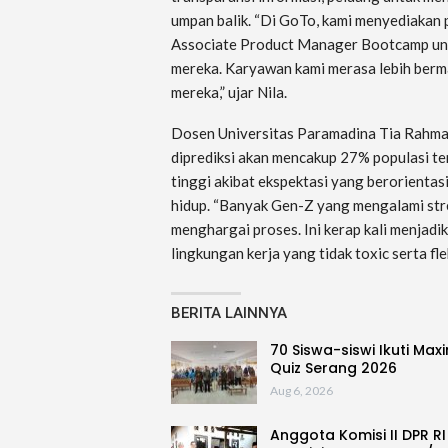
umpan balik. “Di GoTo, kami menyediakan 
Associate Product Manager Bootcamp u
mereka. Karyawan kami merasa lebih berm
mereka,” ujar Nila.
Dosen Universitas Paramadina Tia Rahman
diprediksi akan mencakup 27% populasi te
tinggi akibat ekspektasi yang berorientas
hidup. “Banyak Gen-Z yang mengalami stres
menghargai proses. Ini kerap kali menjad
lingkungan kerja yang tidak toxic serta fle
BERITA LAINNYA
70 Siswa-siswi Ikuti Max
Quiz Serang 2026
Aug 6, 2026
Anggota Komisi II DPR RI