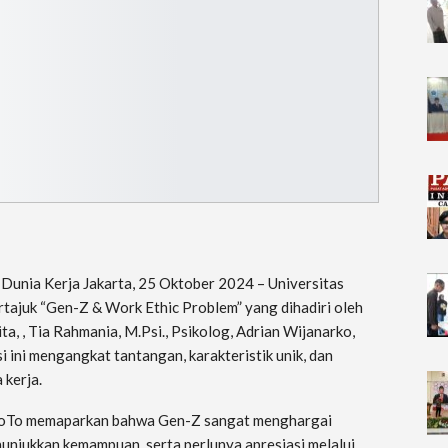
unia Kerja Jakarta, 25 Oktober 2024 – Universitas
tajuk “Gen-Z & Work Ethic Problem” yang dihadiri oleh
ta, , Tia Rahmania, M.Psi., Psikolog, Adrian Wijanarko,
 ini mengangkat tantangan, karakteristik unik, dan
 kerja.
 GoTo memaparkan bahwa Gen-Z sangat menghargai
nunjukkan kemampuan, serta perlunya apresiasi melalui