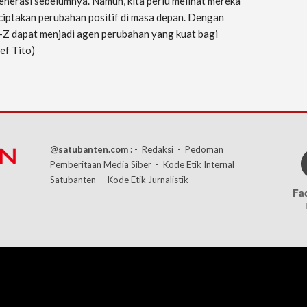
generasi sebelumnya. Namun, kita perlu melihat mereka
iptakan perubahan positif di masa depan. Dengan
Z dapat menjadi agen perubahan yang kuat bagi
ef Tito)
@satubanten.com :
- Redaksi
- Pedoman
Pemberitaan Media Siber
- Kode Etik Internal
Satubanten
- Kode Etik Jurnalistik
Fa