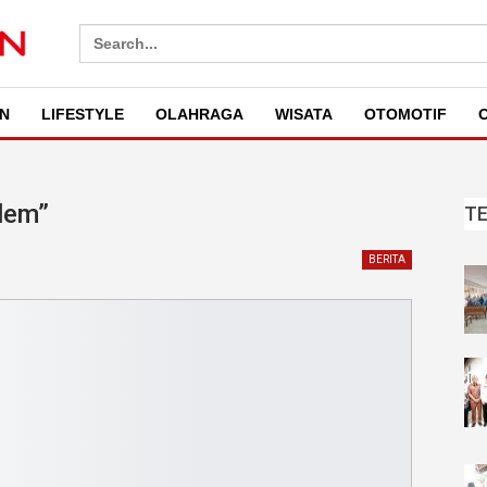
Search
for:
N
LIFESTYLE
OLAHRAGA
WISATA
OTOMOTIF
O
lem”
T
BERITA