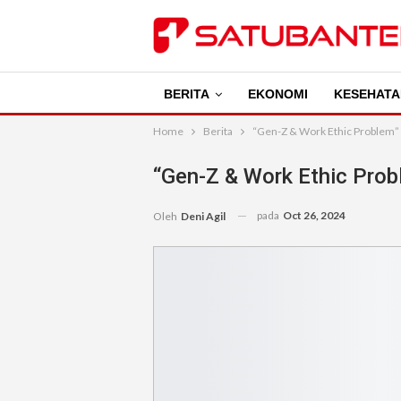
BERITA
EKONOMI
KESEHATA
Home
Berita
“Gen-Z & Work Ethic Problem”
“Gen-Z & Work Ethic Prob
pada
Oct 26, 2024
Oleh
Deni Agil