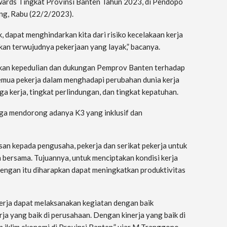
ards Tingkat Provinsi Banten Tahun 2023, di Pendopo
ng, Rabu (22/2/2023).
dapat menghindarkan kita dari risiko kecelakaan kerja
akan terwujudnya pekerjaan yang layak,” bacanya.
kan kepedulian dan dukungan Pemprov Banten terhadap
semua pekerja dalam menghadapi perubahan dunia kerja
 kerja, tingkat perlindungan, dan tingkat kepatuhan.
juga mendorong adanya K3 yang inklusif dan
san kepada pengusaha, pekerja dan serikat pekerja untuk
 bersama. Tujuannya, untuk menciptakan kondisi kerja
engan itu diharapkan dapat meningkatkan produktivitas
kerja dapat melaksanakan kegiatan dengan baik
ja yang baik di perusahaan. Dengan kinerja yang baik di
iklim ekonomi di Provinsi Banten,” ujar M Tranggono.