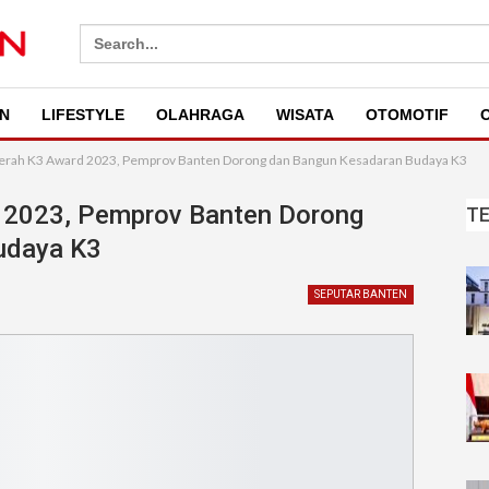
Search
for:
N
LIFESTYLE
OLAHRAGA
WISATA
OTOMOTIF
O
erah K3 Award 2023, Pemprov Banten Dorong dan Bangun Kesadaran Budaya K3
 2023, Pemprov Banten Dorong
T
udaya K3
SEPUTAR BANTEN