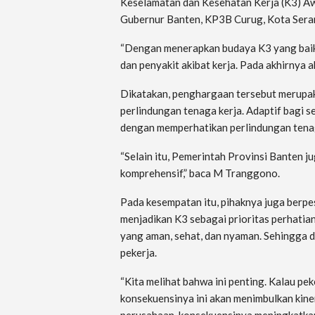
Keselamatan dan Kesehatan Kerja (K3) Aw
Gubernur Banten, KP3B Curug, Kota Sera
“Dengan menerapkan budaya K3 yang baik, 
dan penyakit akibat kerja. Pada akhirnya 
Dikatakan, penghargaan tersebut merupa
perlindungan tenaga kerja. Adaptif bagi 
dengan memperhatikan perlindungan tenaga
“Selain itu, Pemerintah Provinsi Banten 
komprehensif,” baca M Tranggono.
Pada kesempatan itu, pihaknya juga berpe
menjadikan K3 sebagai prioritas perhatian
yang aman, sehat, dan nyaman. Sehingga d
pekerja.
“Kita melihat bahwa ini penting. Kalau pe
konsekuensinya ini akan menimbulkan kiner
perusahaan, konsekuensinya meningkatkan 