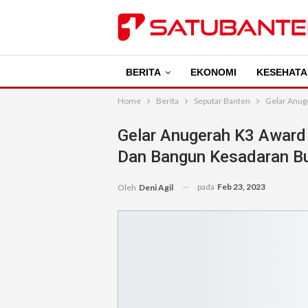
BERITA
EKONOMI
KESEHATA
Home
Berita
Seputar Banten
Gelar Anug
Gelar Anugerah K3 Award
Dan Bangun Kesadaran B
pada
Feb 23, 2023
Oleh
Deni Agil