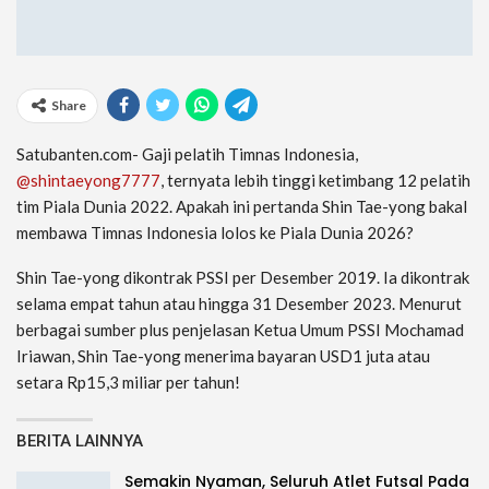
Share
Satubanten.com- Gaji pelatih Timnas Indonesia,
@shintaeyong7777
, ternyata lebih tinggi ketimbang 12 pelatih
tim Piala Dunia 2022. Apakah ini pertanda Shin Tae-yong bakal
membawa Timnas Indonesia lolos ke Piala Dunia 2026?
Shin Tae-yong dikontrak PSSI per Desember 2019. Ia dikontrak
selama empat tahun atau hingga 31 Desember 2023. Menurut
berbagai sumber plus penjelasan Ketua Umum PSSI Mochamad
Iriawan, Shin Tae-yong menerima bayaran USD1 juta atau
setara Rp15,3 miliar per tahun!
BERITA LAINNYA
Semakin Nyaman, Seluruh Atlet Futsal Pada