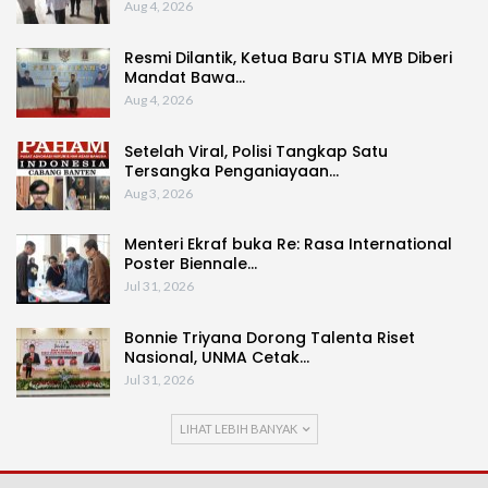
Aug 4, 2026
Resmi Dilantik, Ketua Baru STIA MYB Diberi
Mandat Bawa…
Aug 4, 2026
Setelah Viral, Polisi Tangkap Satu
Tersangka Penganiayaan…
Aug 3, 2026
Menteri Ekraf buka Re: Rasa International
Poster Biennale…
Jul 31, 2026
Bonnie Triyana Dorong Talenta Riset
Nasional, UNMA Cetak…
Jul 31, 2026
LIHAT LEBIH BANYAK