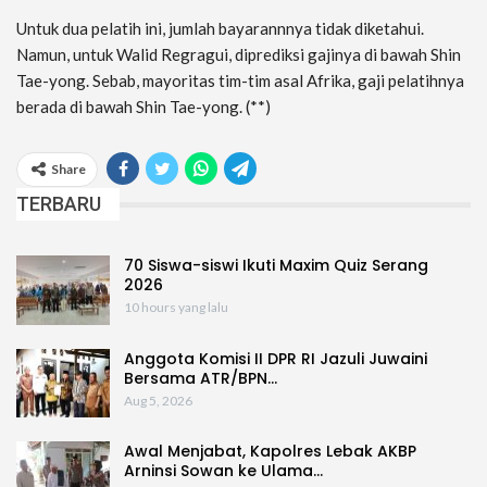
Untuk dua pelatih ini, jumlah bayarannnya tidak diketahui.
Namun, untuk Walid Regragui, diprediksi gajinya di bawah Shin
Tae-yong. Sebab, mayoritas tim-tim asal Afrika, gaji pelatihnya
berada di bawah Shin Tae-yong. (**)
Share
TERBARU
70 Siswa-siswi Ikuti Maxim Quiz Serang
2026
10 hours yang lalu
Anggota Komisi II DPR RI Jazuli Juwaini
Bersama ATR/BPN…
Aug 5, 2026
Awal Menjabat, Kapolres Lebak AKBP
Arninsi Sowan ke Ulama…