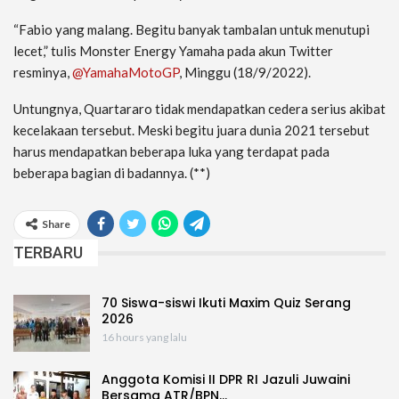
“Fabio yang malang. Begitu banyak tambalan untuk menutupi
lecet,” tulis Monster Energy Yamaha pada akun Twitter
resminya,
@YamahaMotoGP
, Minggu (18/9/2022).
Untungnya, Quartararo tidak mendapatkan cedera serius akibat
kecelakaan tersebut. Meski begitu juara dunia 2021 tersebut
harus mendapatkan beberapa luka yang terdapat pada
beberapa bagian di badannya. (**)
Share
TERBARU
70 Siswa-siswi Ikuti Maxim Quiz Serang
2026
16 hours yang lalu
Anggota Komisi II DPR RI Jazuli Juwaini
Bersama ATR/BPN…