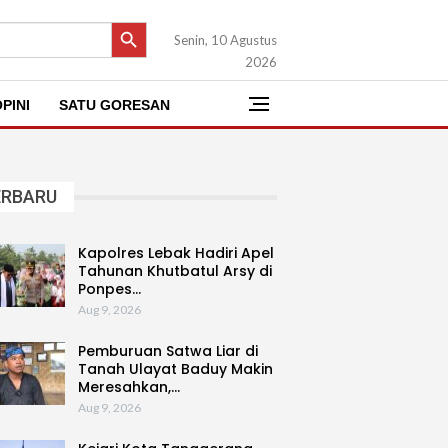
SEARCH BUTTON
Senin, 10 Agustus
2026
PINI
SATU GORESAN
ERBARU
Kapolres Lebak Hadiri Apel
Tahunan Khutbatul Arsy di
Ponpes…
Aug 9, 2026
Pemburuan Satwa Liar di
Tanah Ulayat Baduy Makin
Meresahkan,…
Aug 9, 2026