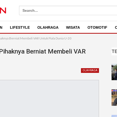
Search
for:
N
LIFESTYLE
OLAHRAGA
WISATA
OTOMOTIF
O
haknya Berniat Membeli VAR Untuk Piala Dunia U-20
 Pihaknya Berniat Membeli VAR
T
OLAHRAGA