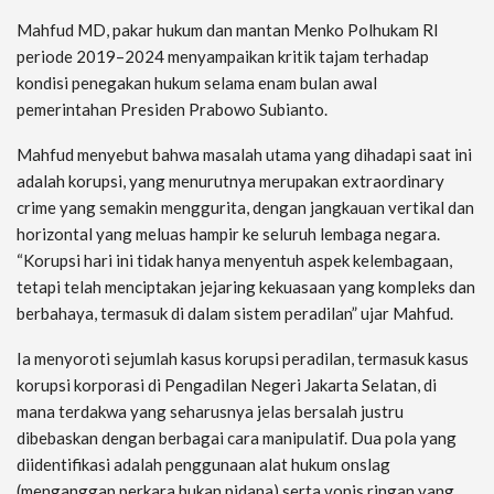
Mahfud MD, pakar hukum dan mantan Menko Polhukam RI
periode 2019–2024 menyampaikan kritik tajam terhadap
kondisi penegakan hukum selama enam bulan awal
pemerintahan Presiden Prabowo Subianto.
Mahfud menyebut bahwa masalah utama yang dihadapi saat ini
adalah korupsi, yang menurutnya merupakan extraordinary
crime yang semakin menggurita, dengan jangkauan vertikal dan
horizontal yang meluas hampir ke seluruh lembaga negara.
“Korupsi hari ini tidak hanya menyentuh aspek kelembagaan,
tetapi telah menciptakan jejaring kekuasaan yang kompleks dan
berbahaya, termasuk di dalam sistem peradilan” ujar Mahfud.
Ia menyoroti sejumlah kasus korupsi peradilan, termasuk kasus
korupsi korporasi di Pengadilan Negeri Jakarta Selatan, di
mana terdakwa yang seharusnya jelas bersalah justru
dibebaskan dengan berbagai cara manipulatif. Dua pola yang
diidentifikasi adalah penggunaan alat hukum onslag
(menganggap perkara bukan pidana) serta vonis ringan yang