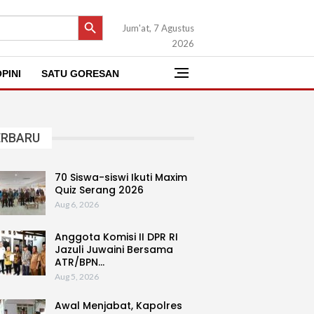
SEARCH BUTTON
Jum'at, 7 Agustus
2026
PINI
SATU GORESAN
ERBARU
70 Siswa-siswi Ikuti Maxim
Quiz Serang 2026
Aug 6, 2026
Anggota Komisi II DPR RI
Jazuli Juwaini Bersama
ATR/BPN…
Aug 5, 2026
Awal Menjabat, Kapolres