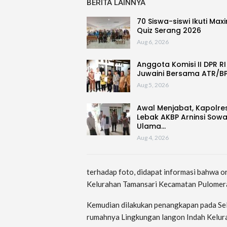
BERITA LAINNYA
70 Siswa-siswi Ikuti Max
Quiz Serang 2026
Aug 6, 2026
Anggota Komisi II DPR RI
Juwaini Bersama ATR/B
Aug 5, 2026
Awal Menjabat, Kapolre
Lebak AKBP Arninsi Sow
Ulama…
Aug 4, 2026
terhadap foto, didapat informasi bahwa o
Kelurahan Tamansari Kecamatan Pulomera
Kemudian dilakukan penangkapan pada Sel
rumahnya Lingkungan langon Indah Kelur