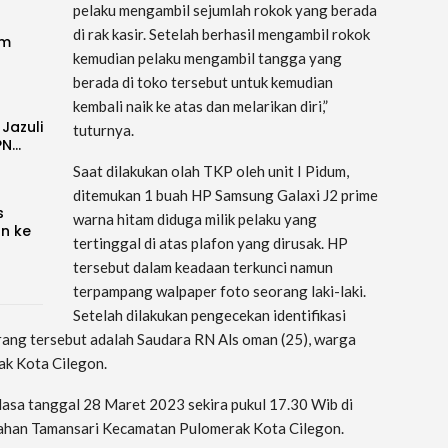
pelaku mengambil sejumlah rokok yang berada
di rak kasir. Setelah berhasil mengambil rokok
im
kemudian pelaku mengambil tangga yang
berada di toko tersebut untuk kemudian
kembali naik ke atas dan melarikan diri,”
 Jazuli
tuturnya.
PN…
Saat dilakukan olah TKP oleh unit I Pidum,
ditemukan 1 buah HP Samsung Galaxi J2 prime
s
warna hitam diduga milik pelaku yang
an ke
tertinggal di atas plafon yang dirusak. HP
tersebut dalam keadaan terkunci namun
terpampang walpaper foto seorang laki-laki.
Setelah dilakukan pengecekan identifikasi
rang tersebut adalah Saudara RN Als oman (25), warga
k Kota Cilegon.
asa tanggal 28 Maret 2023 sekira pukul 17.30 Wib di
ahan Tamansari Kecamatan Pulomerak Kota Cilegon.