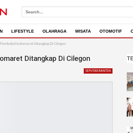
Search
for:
N
LIFESTYLE
OLAHRAGA
WISATA
OTOMOTIF
O
 Pembobol Indomaret Ditangkap Di Cilegon
omaret Ditangkap Di Cilegon
T
SEPUTAR BANTEN