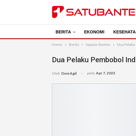
BERITA
EKONOMI
KESEHATA
Home
Berita
Seputar Banten
Dua Pelaku
Dua Pelaku Pembobol Ind
pada
Apr 7, 2023
Oleh
Deni Agil