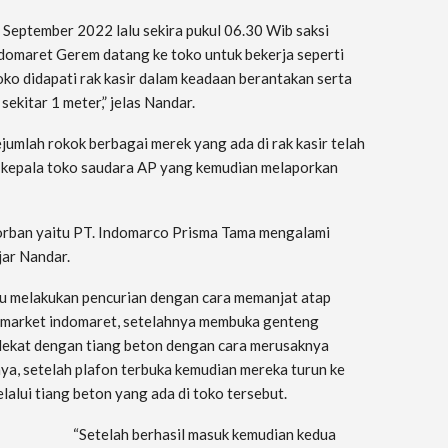
September 2022 lalu sekira pukul 06.30 Wib saksi
domaret Gerem datang ke toko untuk bekerja seperti
oko didapati rak kasir dalam keadaan berantakan serta
ekitar 1 meter,” jelas Nandar.
jumlah rokok berbagai merek yang ada di rak kasir telah
a kepala toko saudara AP yang kemudian melaporkan
korban yaitu PT. Indomarco Prisma Tama mengalami
jar Nandar.
ku melakukan pencurian dengan cara memanjat atap
imarket indomaret, setelahnya membuka genteng
ekat dengan tiang beton dengan cara merusaknya
a, setelah plafon terbuka kemudian mereka turun ke
alui tiang beton yang ada di toko tersebut.
“Setelah berhasil masuk kemudian kedua