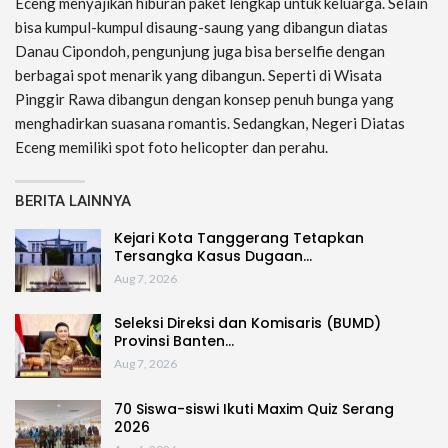
Eceng menyajikan hiburan paket lengkap untuk keluarga. Selain
bisa kumpul-kumpul disaung-saung yang dibangun diatas
Danau Cipondoh, pengunjung juga bisa berselfie dengan
berbagai spot menarik yang dibangun. Seperti di Wisata
Pinggir Rawa dibangun dengan konsep penuh bunga yang
menghadirkan suasana romantis. Sedangkan, Negeri Diatas
Eceng memiliki spot foto helicopter dan perahu.
BERITA LAINNYA
Kejari Kota Tanggerang Tetapkan
Tersangka Kasus Dugaan…
Aug 7, 2026
Seleksi Direksi dan Komisaris (BUMD)
Provinsi Banten…
Aug 7, 2026
70 Siswa-siswi Ikuti Maxim Quiz Serang
2026