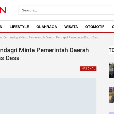
Search
for:
N
LIFESTYLE
OLAHRAGA
WISATA
OTOMOTIF
O
es Kemendagri Minta Pemerintah Daerah Percepat Penegasan Batas Desa
ndagri Minta Pemerintah Daerah
T
as Desa
NASIONAL