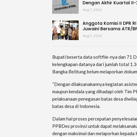
Dengan Akhir Kuartal II
Aug 7, 2026
Anggota Komisi II DPR RI
Juwaini Bersama ATR/B
Aug 5, 2026
Bupati beserta data softfile-nya dan 71 
kelengkapan datanya dari jumlah total 1.
Bangka Belitung belum melaporkan dokum
“Dengan dilaksanakannya kegiatan asiste
maupun kendala yang dihadapi oleh Tim 
pelaksanaan penegasan batas desa diwil
batas desa di Indonesia.
Dalam hal proses percepatan penyelesaia
PPBDes provinsi untuk dapat melaksanak
dengan maksimal dan melaporkan kepada Ke