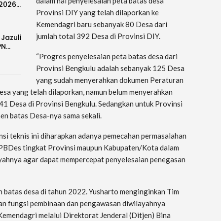
dalam hal penyelesaian peta batas desa
-2026…
Provinsi DIY yang telah dilaporkan ke
Kemendagri baru sebanyak 80 Desa dari
jumlah total 392 Desa di Provinsi DIY.
 Jazuli
PN…
“Progres penyelesaian peta batas desa dari
Provinsi Bengkulu adalah sebanyak 125 Desa
yang sudah menyerahkan dokumen Peraturan
Desa yang telah dilaporkan, namun belum menyerahkan
341 Desa di Provinsi Bengkulu. Sedangkan untuk Provinsi
en batas Desa-nya sama sekali.
nsi teknis ini diharapkan adanya pemecahan permasalahan
PPBDes tingkat Provinsi maupun Kabupaten/Kota dalam
ayahnya agar dapat mempercepat penyelesaian penegasan
n batas desa di tahun 2022. Yusharto menginginkan Tim
an fungsi pembinaan dan pengawasan diwilayahnya
mendagri melalui Direktorat Jenderal (Ditjen) Bina