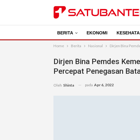
BERITA
EKONOMI
KESEHATA
Home
Berita
Nasional
Dirjen Bina Pemd
Dirjen Bina Pemdes Keme
Percepat Penegasan Bat
pada
Apr 6, 2022
Oleh
Shinta