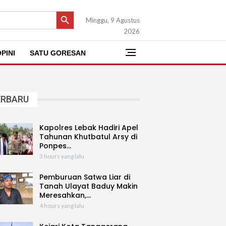
SEARCH BUTTON
Minggu, 9 Agustus
2026
PINI
SATU GORESAN
ERBARU
Kapolres Lebak Hadiri Apel
Tahunan Khutbatul Arsy di
Ponpes…
3 hours yang lalu
Pemburuan Satwa Liar di
Tanah Ulayat Baduy Makin
Meresahkan,…
4 hours yang lalu