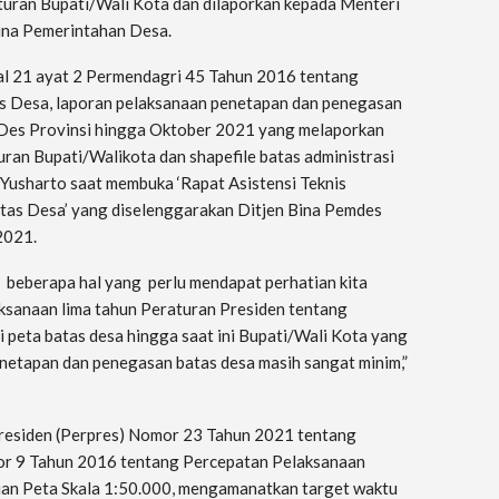
turan Bupati/Wali Kota dan dilaporkan kepada Menteri
Bina Pemerintahan Desa.
al 21 ayat 2 Permendagri 45 Tahun 2016 tentang
 Desa, laporan pelaksanaan penetapan dan penegasan
BDes Provinsi hingga Oktober 2021 yang melaporkan
ran Bupati/Walikota dan shapefile batas administrasi
a Yusharto saat membuka ‘Rapat Asistensi Teknis
as Desa’ yang diselenggarakan Ditjen Bina Pemdes
2021.
 beberapa hal yang perlu mendapat perhatian kita
aksanaan lima tahun Peraturan Presiden tentang
i peta batas desa hingga saat ini Bupati/Wali Kota yang
netapan dan penegasan batas desa masih sangat minim,”
Presiden (Perpres) Nomor 23 Tahun 2021 tentang
r 9 Tahun 2016 tentang Percepatan Pelaksanaan
tian Peta Skala 1:50.000, mengamanatkan target waktu