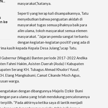
PN…
masyarakat,”katanya.
Seperti yang kerap kali disampaikannya, Tatu
s
menyebutkan bahwa penguatan akidah di
an ke
masyarakat tugas semua pihaknya baik para
alim ulama, tokoh masyarakat semua elemen
masyarakat. “Jajaran pemda sangat terbantu
dengan kegiatan-kegiatan positif yang ada di
rima kasih kepada Kepala Desa Julang,”ucap Tatu.
il Gubernur (Wagub) Banten periode 2017-2022 Andika
en Fahmi Hakim, Asisten Daerah (Asda) I Kabupaten
upaten Serang KH. Tubagus Ahmad Khudori Yusuf,
 KH. Elang Mangkubumi, Camat Cikande Moch Agus,
tusan warga.
mengatakan dengan dibangunnya Majelis Dzikir Bumi
dengan para ulama yang telah mendukung pencalonannya
rpilih. “Pada akhirnya ketika saya di lantik menjadi