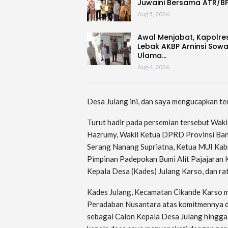
Juwaini Bersama ATR/B
Aug 5, 2026
Awal Menjabat, Kapolre
Lebak AKBP Arninsi Sow
Ulama…
Aug 4, 2026
Desa Julang ini, dan saya mengucapkan te
Turut hadir pada persemian tersebut Wak
Hazrumy, Wakil Ketua DPRD Provinsi Bant
Serang Nanang Supriatna, Ketua MUI Kab
Pimpinan Padepokan Bumi Alit Pajajaran
Kepala Desa (Kades) Julang Karso, dan ra
Kades Julang, Kecamatan Cikande Karso 
Peradaban Nusantara atas komitmennya 
sebagai Calon Kepala Desa Julang hingga te