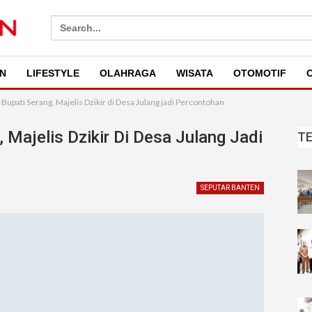
Search
for:
N
LIFESTYLE
OLAHRAGA
WISATA
OTOMOTIF
O
Bupati Serang, Majelis Dzikir di Desa Julang jadi Percontohan
 Majelis Dzikir Di Desa Julang Jadi
T
SEPUTAR BANTEN