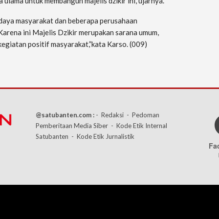
ulama untuk membangun majelis dzikir ini,”ujarnya.
daya masyarakat dan beberapa perusahaan
arena ini Majelis Dzikir merupakan sarana umum,
egiatan positif masyarakat,”kata Karso. (009)
@satubanten.com :
- Redaksi
- Pedoman
Pemberitaan Media Siber
- Kode Etik Internal
Satubanten
- Kode Etik Jurnalistik
Fa