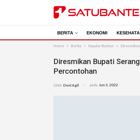
BERITA
EKONOMI
KESEHATA
Home
Berita
Seputar Banten
Diresmikan 
Diresmikan Bupati Serang,
Percontohan
pada
Jun 3, 2022
Oleh
Deni Agil