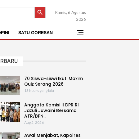
SEARCH BUTTON
Kamis, 6 Agustus
2026
PINI
SATU GORESAN
ERBARU
70 Siswa-siswi Ikuti Maxim
Quiz Serang 2026
13 hours yang lalu
Anggota Komisi II DPR RI
Jazuli Juwaini Bersama
ATR/BPN…
Aug 5, 2026
Awal Menjabat, Kapolres