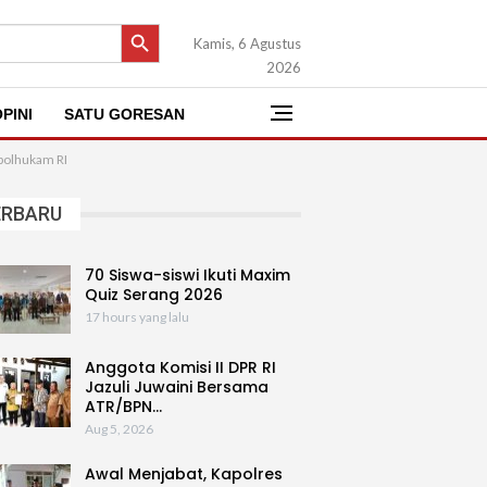
SEARCH BUTTON
Kamis, 6 Agustus
2026
PINI
SATU GORESAN
opolhukam RI
ERBARU
70 Siswa-siswi Ikuti Maxim
Quiz Serang 2026
17 hours yang lalu
Anggota Komisi II DPR RI
Jazuli Juwaini Bersama
ATR/BPN…
Aug 5, 2026
Awal Menjabat, Kapolres