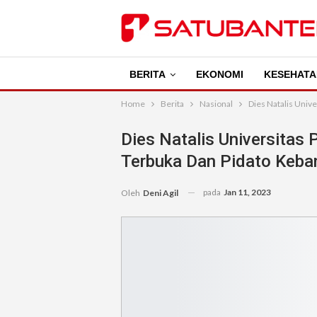
BERITA
EKONOMI
KESEHATA
Home
Berita
Nasional
Dies Natalis Univ
Dies Natalis Universitas
Terbuka Dan Pidato Keb
pada
Jan 11, 2023
Oleh
Deni Agil