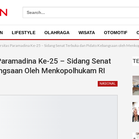
Search
for:
N
LIFESTYLE
OLAHRAGA
WISATA
OTOMOTIF
O
ersitas Paramadina Ke-25 – Sidang Senat Terbuka dan Pidato Kebangsaan oleh Menk
 Paramadina Ke-25 – Sidang Senat
T
angsaan Oleh Menkopolhukam RI
NASIONAL