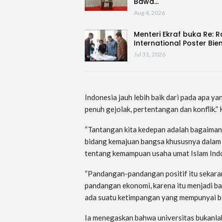
Bawa…
Aug 4, 2026
Menteri Ekraf buka Re: 
International Poster Bie
Jul 31, 2026
Indonesia jauh lebih baik dari pada apa y
penuh gejolak, pertentangan dan konflik.”
“Tantangan kita kedepan adalah bagaima
bidang kemajuan bangsa khususnya dalam 
tentang kemampuan usaha umat Islam Indo
“Pandangan-pandangan positif itu sekaran
pandangan ekonomi, karena itu menjadi bagi
ada suatu ketimpangan yang mempunyai ba
Ia menegaskan bahwa universitas bukanlah