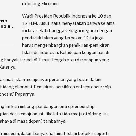
di bidang Ekonomi
Wakil Presiden Republik Indonesia ke 10 dan
Rasa
12 H.M. Jusuf Kalla menyatakan bahwa selama
nnale…
ini kita selalu bangga sebagai negara dengan
penduduk Islam yang terbesar. “Kita juga
harus mengembangkan pemikiran-pemikiran
Islam di Indonesia. Kehidupan keagamaan di
ang banyak terjadi di Timur Tengah atau dimanapun yang
 Katanya.
na umat Islam mempunyai peranan yang besar dalam
bidang ekonomi. Pemikiran-pemikiran entrepreneurship
nesia.” Paparnya.
g ini kita imbangi pandangan entrepreneurship,
an dari kemajuan ini. Jika kita tidak maju di bidang itu
haya di masa depan.” tambahnya.
 museum, dalam banyak hal umat Islam berpikir seperti