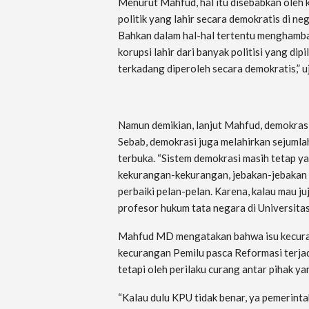
Menurut Mahfud, hal itu disebabkan oleh ko
politik yang lahir secara demokratis di ne
Bahkan dalam hal-hal tertentu menghamba
korupsi lahir dari banyak politisi yang di
terkadang diperoleh secara demokratis,” 
Namun demikian, lanjut Mahfud, demokrasi 
Sebab, demokrasi juga melahirkan sejumla
terbuka. “Sistem demokrasi masih tetap yan
kekurangan-kekurangan, jebakan-jebakan k
perbaiki pelan-pelan. Karena, kalau mau ju
profesor hukum tata negara di Universitas 
Mahfud MD mengatakan bahwa isu kecurang
kecurangan Pemilu pasca Reformasi terjad
tetapi oleh perilaku curang antar pihak y
“Kalau dulu KPU tidak benar, ya pemerint