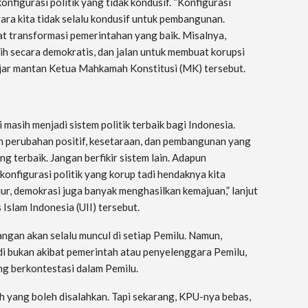
nfigurasi politik yang tidak kondusif. “Konfigurasi
gara kita tidak selalu kondusif untuk pembangunan.
t transformasi pemerintahan yang baik. Misalnya,
pilih secara demokratis, dan jalan untuk membuat korupsi
ujar mantan Ketua Mahkamah Konstitusi (MK) tersebut.
masih menjadi sistem politik terbaik bagi Indonesia.
h perubahan positif, kesetaraan, dan pembangunan yang
g terbaik. Jangan berfikir sistem lain. Adapun
onfigurasi politik yang korup tadi hendaknya kita
jur, demokrasi juga banyak menghasilkan kemajuan,” lanjut
Islam Indonesia (UII) tersebut.
an akan selalu muncul di setiap Pemilu. Namun,
i bukan akibat pemerintah atau penyelenggara Pemilu,
ang berkontestasi dalam Pemilu.
ah yang boleh disalahkan. Tapi sekarang, KPU-nya bebas,