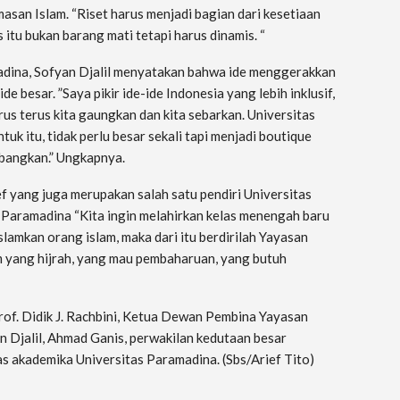
san Islam. “Riset harus menjadi bagian dari kesetiaan
 itu bukan barang mati tetapi harus dinamis. “
ina, Sofyan Djalil menyatakan bahwa ide menggerakkan
de besar. ”Saya pikir ide-ide Indonesia yang lebih inklusif,
arus terus kita gaungkan dan kita sebarkan. Universitas
k itu, tidak perlu besar sekali tapi menjadi boutique
mbangkan.” Ungkapnya.
 yang juga merupakan salah satu pendiri Universitas
Paramadina “Kita ingin melahirkan kelas menengah baru
lamkan orang islam, maka dari itu berdirilah Yayasan
 yang hijrah, yang mau pembaharuan, yang butuh
Prof. Didik J. Rachbini, Ketua Dewan Pembina Yayasan
an Djalil, Ahmad Ganis, perwakilan kedutaan besar
as akademika Universitas Paramadina. (Sbs/Arief Tito)