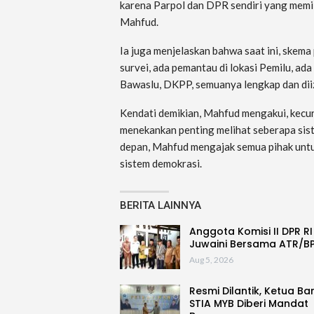
karena Parpol dan DPR sendiri yang memili
Mahfud.
Ia juga menjelaskan bahwa saat ini, skem
survei, ada pemantau di lokasi Pemilu, ad
Bawaslu, DKPP, semuanya lengkap dan diiz
Kendati demikian, Mahfud mengakui, kec
menekankan penting melihat seberapa sist
depan, Mahfud mengajak semua pihak untu
sistem demokrasi.
BERITA LAINNYA
Anggota Komisi II DPR RI
Juwaini Bersama ATR/B
Aug 5, 2026
Resmi Dilantik, Ketua Ba
STIA MYB Diberi Mandat