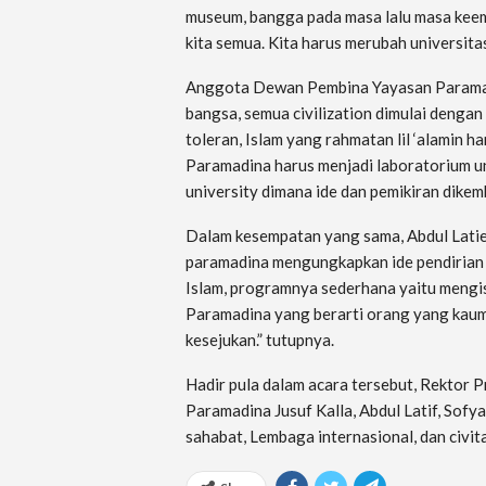
museum, bangga pada masa lalu masa keema
kita semua. Kita harus merubah universitas
Anggota Dewan Pembina Yayasan Paramad
bangsa, semua civilization dimulai dengan i
toleran, Islam yang rahmatan lil ‘alamin h
Paramadina harus menjadi laboratorium untu
university dimana ide dan pemikiran dike
Dalam kesempatan yang sama, Abdul Latief
paramadina mengungkapkan ide pendirian 
Islam, programnya sederhana yaitu mengis
Paramadina yang berarti orang yang kaum
kesejukan.” tutupnya.
Hadir pula dalam acara tersebut, Rektor 
Paramadina Jusuf Kalla, Abdul Latif, Sofy
sahabat, Lembaga internasional, dan civit