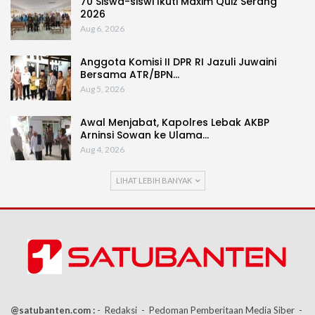
70 Siswa-siswi Ikuti Maxim Quiz Serang
2026
Aug 6, 2026
Anggota Komisi II DPR RI Jazuli Juwaini
Bersama ATR/BPN…
Aug 5, 2026
Awal Menjabat, Kapolres Lebak AKBP
Arninsi Sowan ke Ulama…
Aug 4, 2026
LIHAT LEBIH BANYAK
@satubanten.com :
- Redaksi
- Pedoman Pemberitaan Media Siber
-