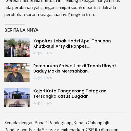
“Setelah menerima bantuan ini, lembaga keagamaanya harus
ada perubahan yah, jangan sampai sudah dibantu tidak ada
perubahan sarana keagamaannya”, ungkap Irna.
BERITA LAINNYA
Kapolres Lebak Hadiri Apel Tahunan
Khutbatul Arsy di Ponpes…
Aug 9, 2026
Pemburuan Satwa Liar di Tanah Ulayat
Baduy Makin Meresahkan,…
Aug 9, 2026
Kejari Kota Tanggerang Tetapkan
Tersangka Kasus Dugaan…
Aug 7, 2026
Senada dengan Bupati Pandeglang, Kepala Cabang bjb
Pandeglang Farida Siregar membenarkan, CSR itu digunkan