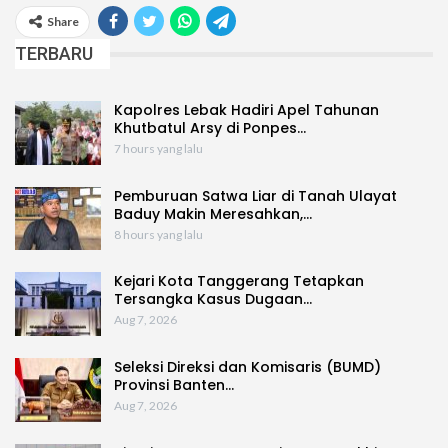
Share
TERBARU
Kapolres Lebak Hadiri Apel Tahunan
Khutbatul Arsy di Ponpes…
7 hours yang lalu
Pemburuan Satwa Liar di Tanah Ulayat
Baduy Makin Meresahkan,…
8 hours yang lalu
Kejari Kota Tanggerang Tetapkan
Tersangka Kasus Dugaan…
Aug 7, 2026
Seleksi Direksi dan Komisaris (BUMD)
Provinsi Banten…
Aug 7, 2026