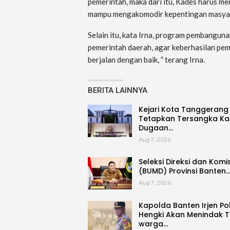
pemerintah, maka dari itu, Kades harus mem
mampu mengakomodir kepentingan masyara
Selain itu, kata Irna, program pembangu
pemerintah daerah, agar keberhasilan pe
berjalan dengan baik, ” terang Irna.
BERITA LAINNYA
Kejari Kota Tanggerang
Tetapkan Tersangka Ka
Dugaan…
Aug 7, 2026
Seleksi Direksi dan Komi
(BUMD) Provinsi Banten
Aug 7, 2026
Kapolda Banten Irjen Po
Hengki Akan Menindak 
warga…