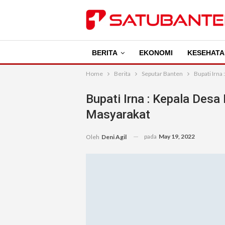
BERITA
EKONOMI
KESEHATA
Home
Berita
Seputar Banten
Bupati Irna
Bupati Irna : Kepala Desa
Masyarakat
pada
May 19, 2022
Oleh
Deni Agil