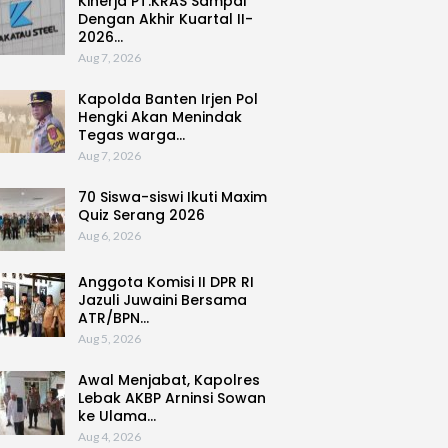
Kinerja PT.KRAS Sampai
Dengan Akhir Kuartal II-
2026…
Aug 7, 2026
Kapolda Banten Irjen Pol
Hengki Akan Menindak
Tegas warga…
Aug 7, 2026
70 Siswa-siswi Ikuti Maxim
Quiz Serang 2026
Aug 6, 2026
Anggota Komisi II DPR RI
Jazuli Juwaini Bersama
ATR/BPN…
Aug 5, 2026
Awal Menjabat, Kapolres
Lebak AKBP Arninsi Sowan
ke Ulama…
Aug 4, 2026