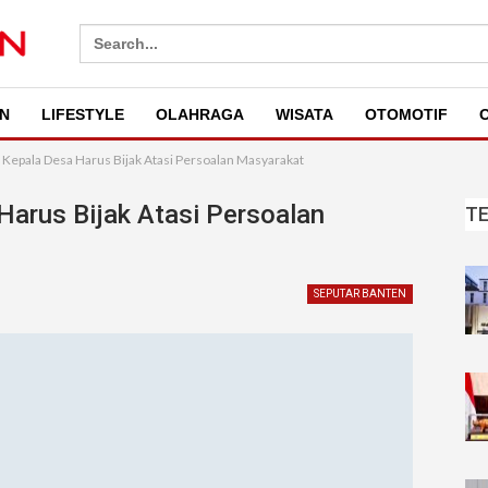
Search
for:
N
LIFESTYLE
OLAHRAGA
WISATA
OTOMOTIF
O
 : Kepala Desa Harus Bijak Atasi Persoalan Masyarakat
 Harus Bijak Atasi Persoalan
T
SEPUTAR BANTEN