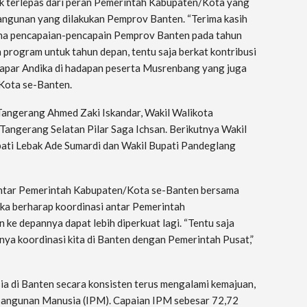
ak terlepas dari peran Pemerintah Kabupaten/Kota yang
ngunan yang dilakukan Pemprov Banten. “Terima kasih
na pencapaian-pencapain Pemprov Banten pada tahun
program untuk tahun depan, tentu saja berkat kontribusi
 papar Andika di hadapan peserta Musrenbang yang juga
Kota se-Banten.
Tangerang Ahmed Zaki Iskandar, Wakil Walikota
Tangerang Selatan Pilar Saga Ichsan. Berikutnya Wakil
pati Lebak Ade Sumardi dan Wakil Bupati Pandeglang
antar Pemerintah Kabupaten/Kota se-Banten bersama
ika berharap koordinasi antar Pemerintah
e depannya dapat lebih diperkuat lagi. “Tentu saja
mnya koordinasi kita di Banten dengan Pemerintah Pusat,”
 di Banten secara konsisten terus mengalami kemajuan,
mbangunan Manusia (IPM). Capaian IPM sebesar 72,72