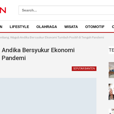
Search
for:
N
LIFESTYLE
OLAHRAGA
WISATA
OTOMOTIF
O
nbang, Wagub Andika Bersyukur Ekonomi Tumbuh Positif di Tengah Pandemi
 Andika Bersyukur Ekonomi
T
h Pandemi
SEPUTAR BANTEN