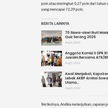
poin atau meningkat 0,27 poin dari tahun 
yang mencapai 72.29 poin.
BERITA LAINNYA
70 Siswa-siswi Ikuti Max
Quiz Serang 2026
Aug 6, 2026
Anggota Komisi II DPR RI
Juwaini Bersama ATR/B
Aug 5, 2026
Awal Menjabat, Kapolre
Lebak AKBP Arninsi Sow
Ulama…
Aug 4, 2026
Berikutnya, Andika melanjutkan, capaian 