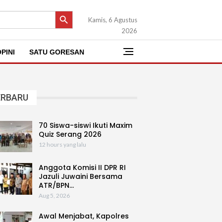
SEARCH BUTTON
Kamis, 6 Agustus
2026
PINI
SATU GORESAN
ERBARU
70 Siswa-siswi Ikuti Maxim
Quiz Serang 2026
12 hours yang lalu
Anggota Komisi II DPR RI
Jazuli Juwaini Bersama
ATR/BPN…
Aug 5, 2026
Awal Menjabat, Kapolres