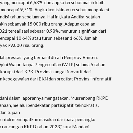
yang mencapai 6,63%, dan angka tersebut masih lebih
ng mencapai 9,71%. Angka kemiskinan tersebut mengalami
disi tahun sebelumnya. Hal ini, kata Andika, sejalan
kin sebanyak 15,000 ribu orang. Adapun capaian
1 terealisasi sebesar 8,98%, menurun signifikan dari
encapai 10,64% atau turun sebesar 1,66%. Jumlah
yak 99.000 ribu orang.
ah prestasi yang berhasil di raih Pemprov Banten.
 Opini Wajar Tanpa Pengecualian (WTP) selama 5 tahun
orupsi dari KPK, Provinsi sangat inovatif dari
 kepegawaian dari BKN dan predikat Provinsi informatif
dani dalam laporannya mengatakan, Musrenbang RKPD
aan, melalui pendekatan partisipatif, teknokratis,
dan tujuan
 untuk mendapatkan masukan dari para pemangku
 rancangan RKPD tahun 2023,” kata Mahdani.