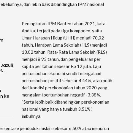
sebelumnya, dan lebih baik dibandingkan IPM nasional
Peningkatan IPM Banten tahun 2021, kata
Andika, terjadi pada tiga komponen, yaitu
Umur Harapan Hidup (UHH) menjadi 70,02
im
tahun, Harapan Lama Sekolah (HLS) menjadi
13,02 tahun, Rata-Rata Lama Sekolah (RLS)
menjadi 8,93 tahun, dan pengeluaran per
 Jazuli
kapita per tahun sebesar Rp 12 juta. Laju
PN…
pertumbuhan ekonomi sendiri mengalami
pertumbuhan positif sebesar 4,44%, atau pulih
dari kondisi perekonomian tahun 2020 yang
s
mengalami pertumbuhan negatif -3.38%.
an ke
“Serta lebih baik dibandingkan perekonomian
nasional yang hanya tumbuh 3.51%,”
imbuhnya.
persentase penduduk miskin sebesar 6,50% atau menurun