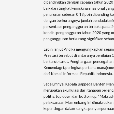
dibandingkan dengan capaian tahun 2020 
baik dari tingkat kemiskinan nasional ya
penurunan sebesar 0,13 poin dibanding kon
dengan berkurangnya jumlah penduduk mis
persentase pengangguran terbuka pada 202
kondisi pengangguran tahun 2020 yang m
pengangguran berkurang signifikan seban
Lebih lanjut Andika mengungkapkan sejuml
Prestasi tersebut di antaranya penilaian
berturut-turut, Penghargaan pencegahan k
Kemendagri, peringkat pertama manajemen
dari Komisi Informasi Republik Indonesia.
Sebelumnya, Kepala Bappeda Banten Mah
merupakan akumulasi dari tahapan perencan
politis, top down dan bottom up. “Maksud 
pelaksanaan Musrenbang ini dimaksudkan
kepentingan dalam rangka penyempurnaan