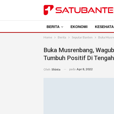
BERITA
EKONOMI
KESEHATA
Home
Berita
Seputar Banten
Buka Musre
Buka Musrenbang, Wagub
Tumbuh Positif Di Tenga
pada
Apr 8, 2022
Oleh
Shinta