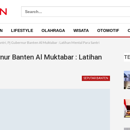
Search
for:
N
LIFESTYLE
OLAHRAGA
WISATA
OTOMOTIF
O
antri, Pj Gubernur Banten Al Muktabar : Latihan Mental Para Santri
rnur Banten Al Muktabar : Latihan
T
SEPUTAR BANTEN