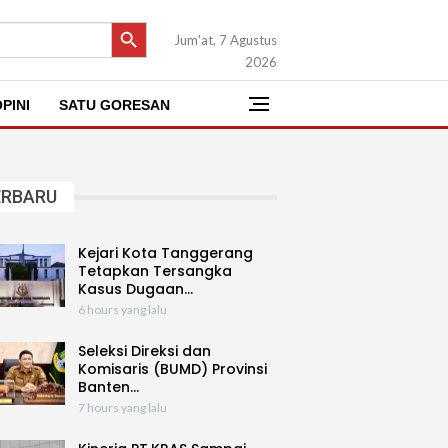
SEARCH BUTTON
Jum'at, 7 Agustus
2026
PINI
SATU GORESAN
ERBARU
Kejari Kota Tanggerang
Tetapkan Tersangka
Kasus Dugaan…
6 hours yang lalu
Seleksi Direksi dan
Komisaris (BUMD) Provinsi
Banten…
7 hours yang lalu