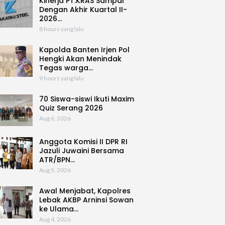
Kinerja PT.KRAS Sampai
Dengan Akhir Kuartal II-
2026…
8 hours yang lalu
Kapolda Banten Irjen Pol
Hengki Akan Menindak
Tegas warga…
9 hours yang lalu
70 Siswa-siswi Ikuti Maxim
Quiz Serang 2026
Aug 6, 2026
Anggota Komisi II DPR RI
Jazuli Juwaini Bersama
ATR/BPN…
Aug 5, 2026
Awal Menjabat, Kapolres
Lebak AKBP Arninsi Sowan
ke Ulama…
Aug 4, 2026