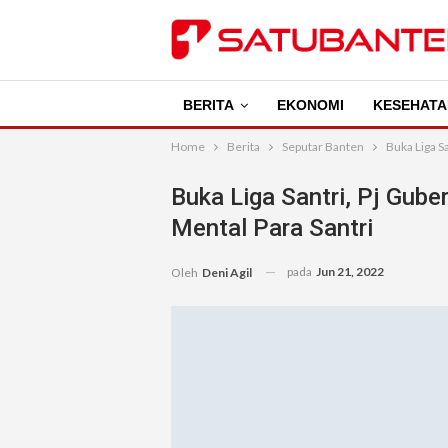
BERITA
EKONOMI
KESEHATA
Home
Berita
Seputar Banten
Buka Liga S
Buka Liga Santri, Pj Gube
Mental Para Santri
pada
Jun 21, 2022
Oleh
Deni Agil