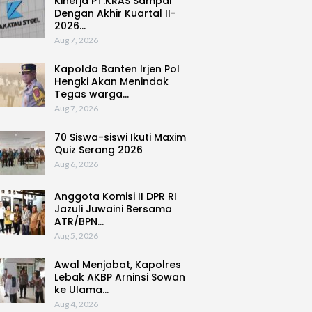
Kinerja PT.KRAS Sampai
Dengan Akhir Kuartal II-
2026…
Aug 7, 2026
Kapolda Banten Irjen Pol
Hengki Akan Menindak
Tegas warga…
Aug 7, 2026
70 Siswa-siswi Ikuti Maxim
Quiz Serang 2026
Aug 6, 2026
Anggota Komisi II DPR RI
Jazuli Juwaini Bersama
ATR/BPN…
Aug 5, 2026
Awal Menjabat, Kapolres
Lebak AKBP Arninsi Sowan
ke Ulama…
Aug 4, 2026