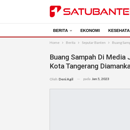
BERITA
EKONOMI
KESEHATA
Home
Berita
Seputar Banten
Buang Samp
Buang Sampah Di Media J
Kota Tangerang Diamank
pada
Jan 5, 2023
Oleh
Deni Agil