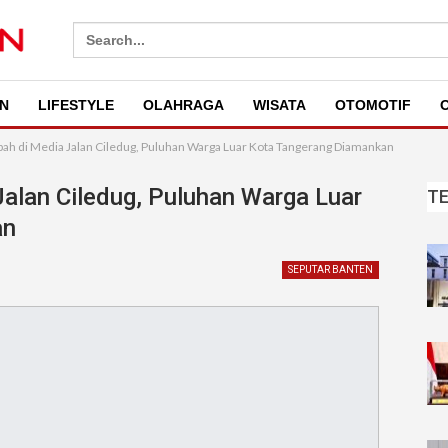
Search
for:
N
LIFESTYLE
OLAHRAGA
WISATA
OTOMOTIF
O
ah di Media Jalan Ciledug, Puluhan Warga Luar Kota Tangerang Diamankan
alan Ciledug, Puluhan Warga Luar
T
an
SEPUTAR BANTEN