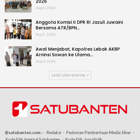
2026
Aug 6, 2026
Anggota Komisi II DPR RI Jazuli Juwaini
Bersama ATR/BPN…
Aug 5, 2026
Awal Menjabat, Kapolres Lebak AKBP
Arninsi Sowan ke Ulama…
Aug 4, 2026
LIHAT LEBIH BANYAK
@satubanten.com :
- Redaksi
- Pedoman Pemberitaan Media Siber
-
Kode Etik Internal Satubanten
- Kode Etik Jurnalistik