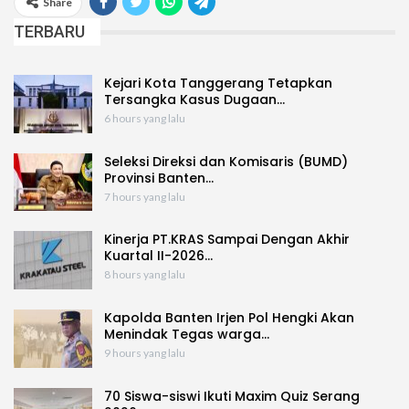
Share
TERBARU
Kejari Kota Tanggerang Tetapkan
Tersangka Kasus Dugaan…
6 hours yang lalu
Seleksi Direksi dan Komisaris (BUMD)
Provinsi Banten…
7 hours yang lalu
Kinerja PT.KRAS Sampai Dengan Akhir
Kuartal II-2026…
8 hours yang lalu
Kapolda Banten Irjen Pol Hengki Akan
Menindak Tegas warga…
9 hours yang lalu
70 Siswa-siswi Ikuti Maxim Quiz Serang