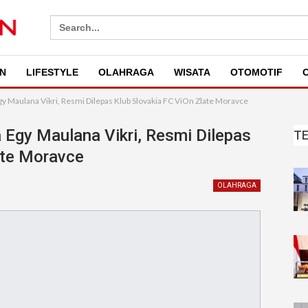
Search
for:
N
LIFESTYLE
OLAHRAGA
WISATA
OTOMOTIF
O
y Maulana Vikri, Resmi Dilepas Klub Slovakia FC ViOn Zlate Moravce
 Egy Maulana Vikri, Resmi Dilepas
T
ate Moravce
OLAHRAGA