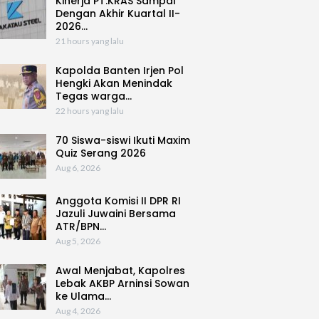
Kinerja PT.KRAS Sampai
Dengan Akhir Kuartal II-
2026…
21 hours yang lalu
Kapolda Banten Irjen Pol
Hengki Akan Menindak
Tegas warga…
22 hours yang lalu
70 Siswa-siswi Ikuti Maxim
Quiz Serang 2026
Aug 6, 2026
Anggota Komisi II DPR RI
Jazuli Juwaini Bersama
ATR/BPN…
Aug 5, 2026
Awal Menjabat, Kapolres
Lebak AKBP Arninsi Sowan
ke Ulama…
Aug 4, 2026