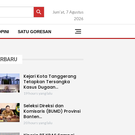
SEARCH BUTTON
Jum'at, 7 Agustus
2026
PINI
SATU GORESAN
ERBARU
Kejari Kota Tanggerang
Tetapkan Tersangka
Kasus Dugaan…
19 hours yang lalu
Seleksi Direksi dan
Komisaris (BUMD) Provinsi
Banten…
20 hours yang lalu