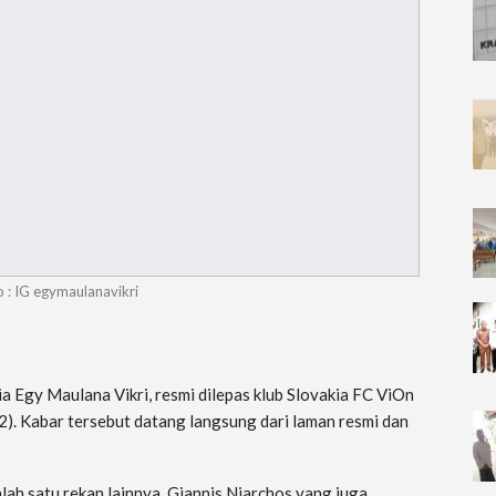
o : IG egymaulanavikri
 Egy Maulana Vikri, resmi dilepas klub Slovakia FC ViOn
2). Kabar tersebut datang langsung dari laman resmi dan
alah satu rekan lainnya, Giannis Niarchos yang juga