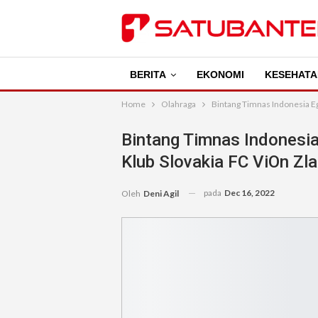
BERITA
EKONOMI
KESEHATA
Home
Olahraga
Bintang Timnas Indonesia Eg
Bintang Timnas Indonesia
Klub Slovakia FC ViOn Zl
pada
Dec 16, 2022
Oleh
Deni Agil