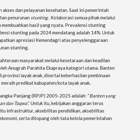
n akses dan pelayanan kesehatan. Saat ini pemerintah
atan penurunan
stunting
. Kolaborasi semua pihak melalui
h membuahkan hasil yang nyata. Prevalensi stunting
alensi stunting pada 2024 mendatang adalah 14%. Untuk
dapatkan apresiasi Kemendagri atas penyelenggaraan
unan stunting.
ejahteraan masyarakat melalui kesetaraan dan keadilan
leh Anugrah Parahita Ekapraya kategori utama. Banten
 provinsi layak anak, disertai keberhasilan pembinaan
 meraih predikat kabupaten/kota layak anak.
angka Panjang (RPJP) 2005-2025 adalah: “
B
anten yang
an dan Taqwa“
.
Untuk itu, kebijakan anggaran terus
u infrastruktur, aksebilitas pendidikan, aksebilitas
konomi, serta ditopang oleh tata kelola pemerintahan