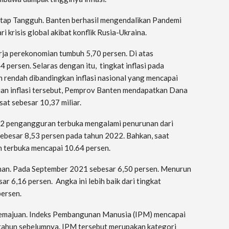
tetap Tangguh. Banten berhasil mengendalikan Pandemi
 krisis global akibat konflik Rusia-Ukraina.
rja perekonomian tumbuh 5,70 persen. Di atas
persen. Selaras dengan itu, tingkat inflasi pada
 rendah dibandingkan inflasi nasional yang mencapai
ian inflasi tersebut, Pemprov Banten mendapatkan Dana
at sebesar 10,37 miliar.
22 pengangguran terbuka mengalami penurunan dari
ebesar 8,53 persen pada tahun 2022. Bahkan, saat
terbuka mencapai 10.64 persen.
nan. Pada September 2021 sebesar 6,50 persen. Menurun
 6,16 persen. Angka ini lebih baik dari tingkat
persen.
emajuan. Indeks Pembangunan Manusia (IPM) mencapai
 tahun sebelumnya. IPM tersebut merupakan kategori