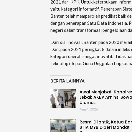
2021 dari KPK. Untuk keterbukaan informa
yaitu kategori informatif. Penerapan Sis
Banten telah memperoleh predikat baik de
dengan penerapan Satu Data Indonesia, P
negeri dalam transformasi pengelolaan da
Dari sisi inovasi, Banten pada 2020 merai
Dan,
pada 2021 peringkat 8 dalam indeks
kategori daerah sangat inovatif. Tidak ha
Teknologi Tepat Guna Unggulan tingkat n
BERITA LAINNYA
Awal Menjabat, Kapolre
Lebak AKBP Arninsi Sow
Ulama…
Aug 4, 2026
Resmi Dilantik, Ketua Ba
STIA MYB Diberi Mandat