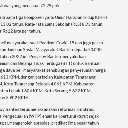
sional yang mencapai 72.29 poin.
adi pada tiga komponen yaitu Umur Harapan Hidup (UHH)
13,02 tahun, Rata-rata Lama Sekolah (RLS) 8,93 tahun,
 Rp12 juta per tahun.
beli masyarakat saat Pandemi Covid-19 dan juga pasca
an Jaminan Sosial Masyarakat Banten kepada 50.000
tahun 2022 ini, Pemprov Banten menyalurkan
umum dan Belanja Tidak Terduga (BTT) untuk Bantuan
aga daya beli masyarakat sehubungan penyesuaian harga
5.613 KPM, dengan perincian Kabupaten Tangerang
, Kota Tangerang Selatan 4.061 KPM, Kabupaten
ten Lebak 1.604 KPM, Kota Serang 5.632 KPM,
gon 3.902 KPM.
rov Banten terus melaksanakan reformasi birokrasi.
 Pengecualian (WTP) enam kali berturut-turut sejak
si, memperoleh apresiasi predikat lima besar tahun