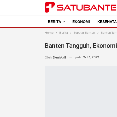
BERITA
EKONOMI
KESEHATA
Home
Berita
Seputar Banten
Banten Tan
Banten Tangguh, Ekonom
pada
Oct 6, 2022
Oleh
Deni Agil