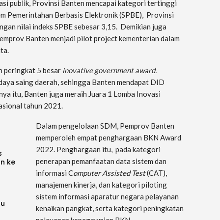
si publik, Provinsi Banten mencapai kategori tertinggi
tem Pemerintahan Berbasis Elektronik (SPBE), Provinsi
ngan nilai indeks SPBE sebesar 3,15. Demikian juga
emprov Banten menjadi pilot project kementerian dalam
ta.
h peringkat 5 besar
inovative government award
.
 daya saing daerah, sehingga Banten mendapat DID
nya itu, Banten juga meraih Juara 1 Lomba Inovasi
asional tahun 2021.
Dalam pengelolaan SDM, Pemprov Banten
memperoleh empat penghargaan BKN Award
2022. Penghargaan itu, pada kategori
s
penerapan pemanfaatan data sistem dan
an ke
informasi C
omputer
A
ssisted
T
est
(CAT),
manajemen kinerja, dan kategori piloting
sistem informasi aparatur negara pelayanan
ru
kenaikan pangkat, serta kategori peningkatan
pelayanan kepegawaian BKN.