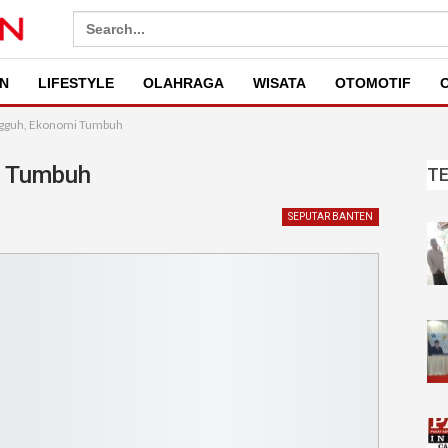
Search
for:
N
LIFESTYLE
OLAHRAGA
WISATA
OTOMOTIF
O
gguh, Ekonomi Tumbuh
i Tumbuh
T
SEPUTAR BANTEN