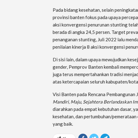
Pada bidang kesehatan, selain peningkata
provinsi banten fokus pada upaya percep
aksi konvergensi penurunan stunting tela
berada di angka 24,5 persen. Target prev
penanganan stunting, Juli 2022 lalu men
penilaian kinerja 8 aksi konvergensi penur
Di sisi lain, dalam upaya mewujudkan kes
gender, Pemprov Banten kembali mempero
juga terus mempertahankan tradisi menjadi
atas ketercapaian seluruh kabupaten/kota
Visi Banten pada Rencana Pembangunan J
Mandiri, Maju, Sejahtera Berlandaskan Im
diarahkan pada empat kebutuhan dasar, yait
kesehatan, dan pertumbuhan/pemerataan e
yang baik.