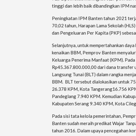
tinggi dan lebih baik dibandingkan IPM na
Peningkatan IPM Banten tahun 2021 terj
70,02 tahun, Harapan Lama Sekolah (HLS) 
dan Pengeluaran Per Kapita (PKP) sebesar
Selanjutnya, untuk mempertahankan daya 
kenaikan BBM, Pemprov Banten menyalurk
Keluarga Penerima Manfaat (KPM). Pada 
Rp45.367.800.000,00 dari dana transfer 
Langsung Tunai (BLT) dalam rangka menj
BBM. BLT tersebut dialokasikan untuk 7
26.378 KPM, Kota Tangerang16.756 KPM
Pandeglang 7.940 KPM. Kemudian Kabupa
Kabupaten Serang 9.340 KPM, Kota Cile
Pada sisi tata kelola pemerintahan, Pemp
Banten sudah meraih predikat Wajar Tanpa
tahun 2016. Dalam upaya pencegahan korup