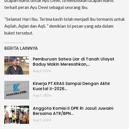
ucapan manis untuk Ayu Dewi. Ia menuliskan ucapan manis
terkait peran Ayu Dewi sebagai seorang ibu.
“Selamat Hari Ibu. Terima kasih telah menjadi ibu termanis untuk
Aqilah, Aqlan dan Aqli. ” demikian isi pesan yang ada dalam
buket tersebut.
BERITA LAINNYA
Pemburuan Satwa Liar di Tanah Ulayat
Baduy Makin Meresahkan,…
Aug 9, 2026
Kinerja PT.KRAS Sampai Dengan Akhir
Kuartal II-2026…
Aug 7, 2026
Anggota Komisi II DPR RI Jazuli Juwaini
Bersama ATR/BPN…
Aug 5, 2026