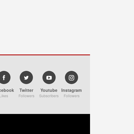
cebook
Twitter
Youtube
Instagram
Likes
Followers
Subscribers
Followers