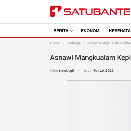
BERITA
EKONOMI
KESEHATA
Home
Olahraga
Asnawi Mangkualam Kepincut
Asnawi Mangkualam Kepinc
pada
Nov 16, 2022
Oleh
Deni Agil