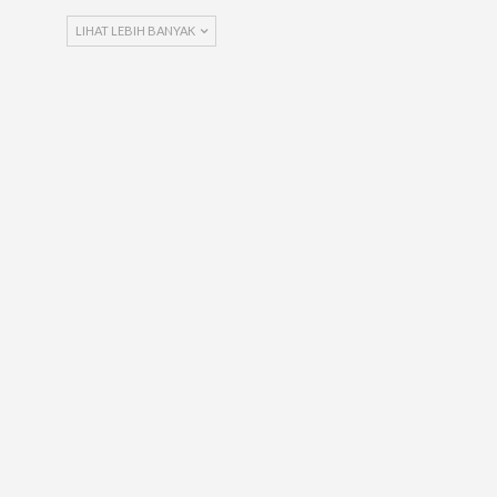
LIHAT LEBIH BANYAK