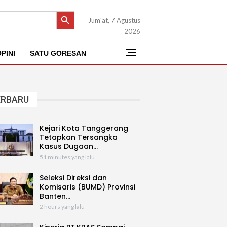
SEARCH BUTTON
Jum'at, 7 Agustus
2026
PINI
SATU GORESAN
ERBARU
Kejari Kota Tanggerang
Tetapkan Tersangka
Kasus Dugaan…
51 minutes yang lalu
Seleksi Direksi dan
Komisaris (BUMD) Provinsi
Banten…
2 hours yang lalu