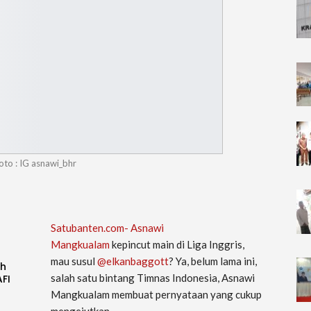
oto : IG asnawi_bhr
Satubanten.com- Asnawi
Mangkualam
kepincut main di Liga Inggris,
mau susul
@elkanbaggott
? Ya, belum lama ini,
uh
salah satu bintang Timnas Indonesia, Asnawi
AFI
Mangkualam membuat pernyataan yang cukup
mengejutkan.