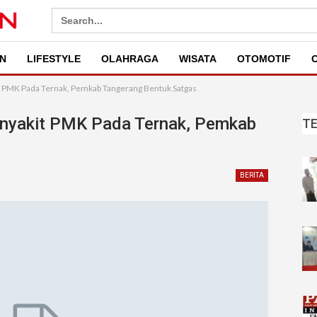
Search
for:
N
LIFESTYLE
OLAHRAGA
WISATA
OTOMOTIF
O
t PMK Pada Ternak, Pemkab Tangerang Bentuk Satgas
enyakit PMK Pada Ternak, Pemkab
T
BERITA