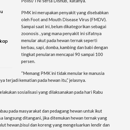
Polisi/TNI serta Dishub,” katanya.
ru
PMK ini merupakan penyakit yang disebabkan
oleh Foot and Mouth Disease Virus (FMDV).
Sampai saat ini, belum dikategorikan sebagai
zoonosis , yang mana penyakit ini sifatnya
menular akut pada hewan ternak seperti
gkap
kerbau, sapi, domba, kambing dan babi dengan
tingkat penularan mencapai 90 sampai 100
persen.
“Memang PMK ini tidak menular ke manusia
a terjadi kematian pada hewan itu,” jelasnya.
 melakukan sosialisasi yang dilaksanakan pada hari Rabu
mbau pada masyarakat dan pedagang hewan untuk ikut
isa langsung ditangani, jika ditemukan hewan ternak yang
lut hewan,bisul dan koreng yang mengeluarkan lendir dan