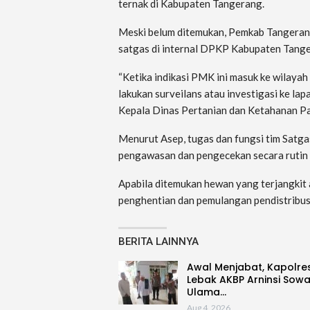
ternak di Kabupaten Tangerang.
Meski belum ditemukan, Pemkab Tangerang
satgas di internal DPKP Kabupaten Tang
“Ketika indikasi PMK ini masuk ke wilaya
lakukan surveilans atau investigasi ke la
Kepala Dinas Pertanian dan Ketahanan P
Menurut Asep, tugas dan fungsi tim Satga
pengawasan dan pengecekan secara rutin da
Apabila ditemukan hewan yang terjangkit 
penghentian dan pemulangan pendistribus
BERITA LAINNYA
Awal Menjabat, Kapolre
Lebak AKBP Arninsi Sow
Ulama…
Aug 4, 2026