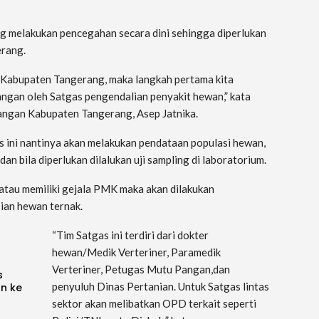
 melakukan pencegahan secara dini sehingga diperlukan
erang.
h Kabupaten Tangerang, maka langkah pertama kita
pangan oleh Satgas pengendalian penyakit hewan,” kata
angan Kabupaten Tangerang, Asep Jatnika.
s ini nantinya akan melakukan pendataan populasi hewan,
n bila diperlukan dilalukan uji sampling di laboratorium.
atau memiliki gejala PMK maka akan dilakukan
ian hewan ternak.
“Tim Satgas ini terdiri dari dokter
hewan/Medik Verteriner, Paramedik
Verteriner, Petugas Mutu Pangan,dan
s
penyuluh Dinas Pertanian. Untuk Satgas lintas
an ke
sektor akan melibatkan OPD terkait seperti