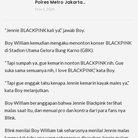
Polres Metro Jakarta…
Nov 1, 2025
“Jennie BLACKPINK kali ya’,” jawab Boy.
Boy William kemudian mengaku menonton konser BLACKPINK
di Stadion Utama Gelora Bung Karno (GBK).
“Tapi sumpah ya, gue kemarin nonton BLACKPINK nih. Gue
suka sama semuanya nih, I love BLACKPINK,” kata Boy.
“Tapi gue enggak tahu kenapa Jennie kemarin kayak males ya,”
kata Boy melanjutkan.
Boy William beranggapan bahwa Jennie Blackpink terlihat
malas saat itu, dan menuai pro dan kontra dari para fans nya
Blink.
Blink menilai Boy William tak seharusnya menilai Jennie malas
karena tak tahu apa yang sebenarnya dirasakan Jennie malam