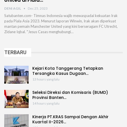
United di Piala…
DENI AGIL
Dec 25, 2023
Satubanten.com- Timnas Indonesia wajib mewaspadai kekuatan Irak
pada Piala Asia 2023. Menurut laporan Winwin, Irak akan diperkuat
mantan pemain Manchester United yang kini berseragam FC Utrecht,
Zidane Iqbal. "Jesus Casas menghubungi…
TERBARU
Kejari Kota Tanggerang Tetapkan
Tersangka Kasus Dugaan…
13 hours yang lalu
Seleksi Direksi dan Komisaris (BUMD)
Provinsi Banten…
14 hours yang lalu
Kinerja PT.KRAS Sampai Dengan Akhir
Kuartal II-2026…