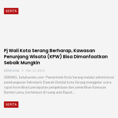
BERITA
Pj Wali Kota Serang Berharap, Kawasan
Penunjang Wisata (KPW) Bisa Dimanfaatkan
Sebaik Mungkin
DENI AGIL
Mar 13, 2024
SERANG, Satubanten.com- Pemerintah Kota Serang melalui administrasi
pembangunan Sekretaris Daerah (Setda) kota Serang menggelar acara
rapat koordinasi percepatan pengelolaan dan penertiban Kawasan
Banten Lama, bertempat di ruang aula Rapat…
BERITA