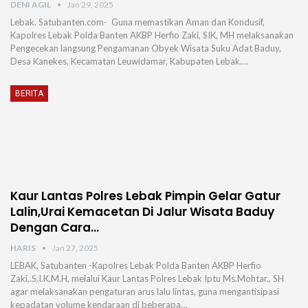
DENI AGIL
Jan 29, 2025
Lebak. Satubanten.com- Guna memastikan Aman dan Kondusif,
Kapolres Lebak Polda Banten AKBP Herfio Zaki, SIK, MH melaksanakan
Pengecekan langsung Pengamanan Obyek Wisata Suku Adat Baduy,
Desa Kanekes, Kecamatan Leuwidamar, Kabupaten Lebak.…
BERITA
Kaur Lantas Polres Lebak Pimpin Gelar Gatur
Lalin,Urai Kemacetan Di Jalur Wisata Baduy
Dengan Cara…
HARIS
Jan 27, 2025
LEBAK, Satubanten -Kapolres Lebak Polda Banten AKBP Herfio
Zaki,.S.I.K,M.H, melalui Kaur Lantas Polres Lebak Iptu Ms.Mohtar., SH
agar melaksanakan pengaturan arus lalu lintas, guna mengantisipasi
kepadatan volume kendaraan di beberapa…