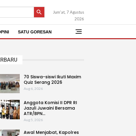
SEARCH BUTTON
Jum'at, 7 Agustus
2026
PINI
SATU GORESAN
ERBARU
70 Siswa-siswi Ikuti Maxim
Quiz Serang 2026
Aug 6, 2026
Anggota Komisi II DPR RI
Jazuli Juwaini Bersama
ATR/BPN…
Aug 5, 2026
Awal Menjabat, Kapolres