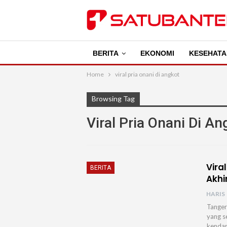
BERITA
EKONOMI
KESEHATA
Home
viral pria onani di angkot
Browsing Tag
Viral Pria Onani Di An
Vira
BERITA
Akhi
HARIS
Tanger
yang s
kendar