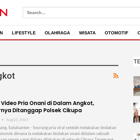
Search
for:
N
LIFESTYLE
OLAHRAGA
WISATA
OTOMOTIF
O
T
gkot
l Video Pria Onani di Dalam Angkot,
rnya Ditanggap Polsek Cikupa
Aug 23, 2023
ang, Satubanten - Seorang pria viral setelah melakukan tindakan
enonok dimana ia melakukan tindakan onani didalam sebuah
aan umum yang diduga dilakukan di wilayah Cikupa Tangerang.