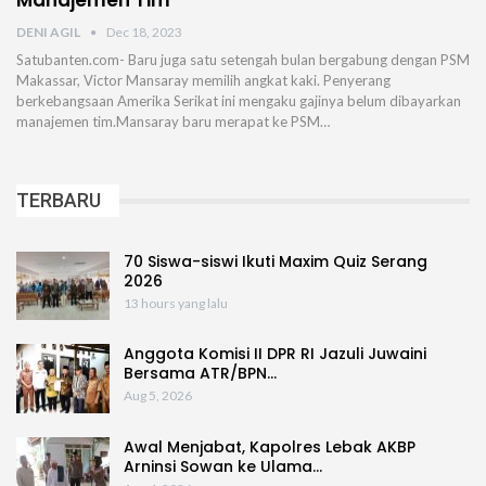
Manajemen Tim
DENI AGIL
Dec 18, 2023
Satubanten.com- Baru juga satu setengah bulan bergabung dengan PSM
Makassar, Victor Mansaray memilih angkat kaki. Penyerang
berkebangsaan Amerika Serikat ini mengaku gajinya belum dibayarkan
manajemen tim.Mansaray baru merapat ke PSM…
TERBARU
70 Siswa-siswi Ikuti Maxim Quiz Serang
2026
13 hours yang lalu
Anggota Komisi II DPR RI Jazuli Juwaini
Bersama ATR/BPN…
Aug 5, 2026
Awal Menjabat, Kapolres Lebak AKBP
Arninsi Sowan ke Ulama…